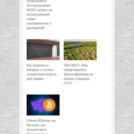
Изменения в
Постановление
№353: запрет на
использование
чужих
сертификатов и
деклараций
Как правильно
ЧЕК-ЛИСТ «Как
выбрать и купить
предотвратить
секционные ворота
фальсификации на
для гаража
общем собрании
СНТ»
Обмен ЮMoney на
Биткоин: как
осуществить