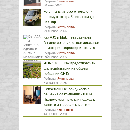
Рубрика:
Экономика
30 мая, 2026
Ford Transit второго поколения:
почему этот «работяга» жив до
сих пор
Рубрика:
Автомобили
29 января, 2026
Как AJS и Matchless сделали
Англию мотоциклетной державой
— история, характер и техника
Рубрика:
Автомобили
29 января, 2026
ЧЕК-ЛИСТ «Как предотвратить
фальсификации на общем
собрании СНТ»
Рубрика:
Экономика
8 декабря, 2025
Современные юридические
решения от компании «Ваше
Право»: комплексный подход к
защите интересов клиентов
Рубрика:
Общество
13 ноября, 2025