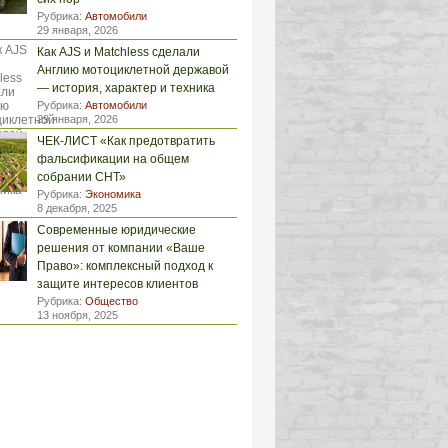
Рубрика:
Автомобили
29 января, 2026
Как AJS и Matchless сделали
Англию мотоциклетной державой
— история, характер и техника
Рубрика:
Автомобили
29 января, 2026
ЧЕК-ЛИСТ «Как предотвратить
фальсификации на общем
собрании СНТ»
Рубрика:
Экономика
8 декабря, 2025
Современные юридические
решения от компании «Ваше
Право»: комплексный подход к
защите интересов клиентов
Рубрика:
Общество
13 ноября, 2025