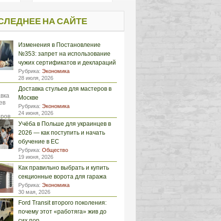
СЛЕДНЕЕ НА САЙТЕ
Изменения в Постановление
№353: запрет на использование
чужих сертификатов и деклараций
Рубрика:
Экономика
28 июля, 2026
Доставка стульев для мастеров в
Москве
Рубрика:
Экономика
24 июня, 2026
Учёба в Польше для украинцев в
2026 — как поступить и начать
обучение в ЕС
Рубрика:
Общество
19 июня, 2026
Как правильно выбрать и купить
секционные ворота для гаража
Рубрика:
Экономика
30 мая, 2026
Ford Transit второго поколения:
почему этот «работяга» жив до
сих пор