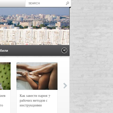
били
Киев
Как завести парня: 7
Новости и
рабочих методов с
чрезвычайные
го
инструкциями
происшествия в
Воронеже