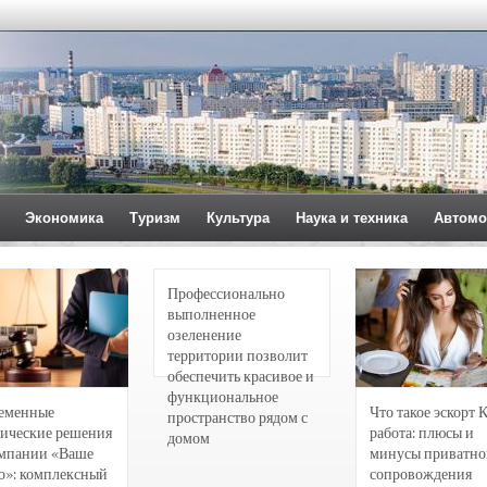
Экономика
Туризм
Культура
Наука и техника
Автомо
Профессионально
выполненное
озеленение
территории позволит
обеспечить красивое и
функциональное
еменные
Что такое эскорт 
пространство рядом с
ические решения
работа: плюсы и
домом
омпании «Ваше
минусы приватно
о»: комплексный
сопровождения