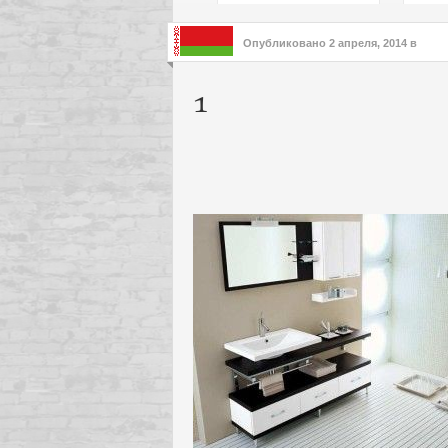
подх
инте
Опубликовано
2 апреля, 2014
в
1