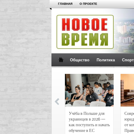
ГЛАВНАЯ
О ПРОЕКТЕ
Общество
Политика
Спорт
Новости и
Учёба в Польше для
Совр
чрезвычайные
украинцев в 2026 —
юрид
происшествия в
как поступить и начать
от к
Воронеже
обучение в ЕС
Прав