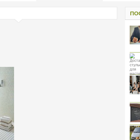
од к защите
ресов клиентов
ПО