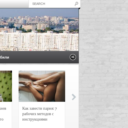
били
Киев
Как завести парня: 7
Новости и
рабочих методов с
чрезвычайные
го
инструкциями
происшествия в
Воронеже