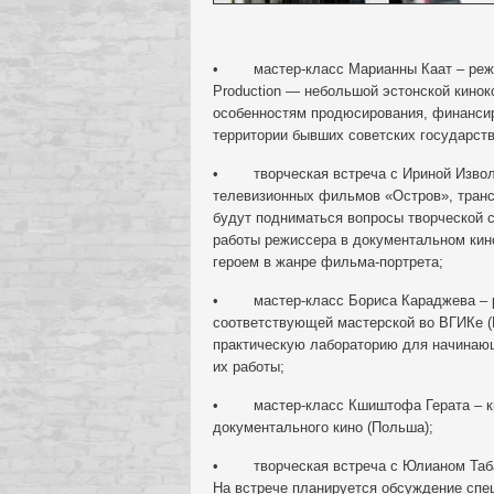
• мастер-класс Марианны Каат – режис
Production — небольшой эстонской кинок
особенностям продюсирования, финанси
территории бывших советских государств
• творческая встреча с Ириной Изволо
телевизионных фильмов «Остров», транс
будут подниматься вопросы творческой 
работы режиссера в документальном кино
героем в жанре фильма-портрета;
• мастер-класс Бориса Караджева – р
соответствующей мастерской во ВГИКе (Р
практическую лабораторию для начинающ
их работы;
• мастер-класс Кшиштофа Герата – кин
документального кино (Польша);
• творческая встреча с Юлианом Табак
На встрече планируется обсуждение спе