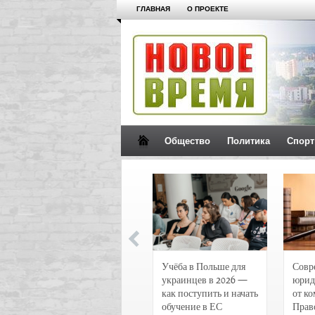
ГЛАВНАЯ
О ПРОЕКТЕ
Общество
Политика
Спорт
Новости и
Учёба в Польше для
Совр
чрезвычайные
украинцев в 2026 —
юрид
происшествия в
как поступить и начать
от к
Воронеже
обучение в ЕС
Прав