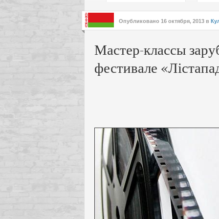
подх
инте
Опубликовано
16 октября, 2013
в
Ку
Мастер-классы зару
фестивале «Лістапа