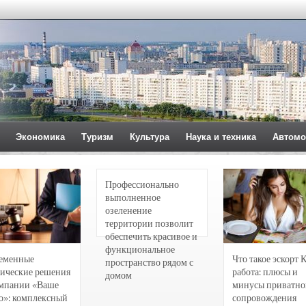
Экономика
Туризм
Культура
Наука и техника
Автомо
Профессионально
выполненное
озеленение
территории позволит
обеспечить красивое и
функциональное
еменные
Что такое эскорт 
пространство рядом с
ические решения
работа: плюсы и
домом
омпании «Ваше
минусы приватно
о»: комплексный
сопровождения