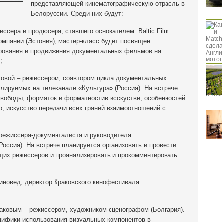
представляющей кинематографическую отрасль в
Белоруссии. Среди них будут:
сера и продюсера, ставшего основателем Baltic Film
омпании (Эстония), мастер-класс будет посвящен
рования и продвижения документальных фильмов на
;
вой – режиссером, соавтором цикла документальных
лируемых на телеканале «Культура» (Россия). На встрече
свободы, форматов и форматностив исскустве, особенностей
, искусство передачи всех граней взаимоотношений с
ежиссера-документалиста и руководителя
оссия). На встрече планируется организовать и провести
их режиссеров и проанализировать и прокомментировать
овед, директор Краковского кинофестиваля
овым – режиссером, художником-сценографом (Болгария).
цифики использования визуальных компонентов в