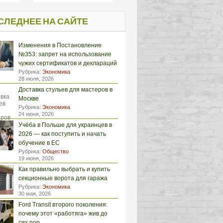
СЛЕДНЕЕ НА САЙТЕ
Изменения в Постановление
№353: запрет на использование
чужих сертификатов и деклараций
Рубрика:
Экономика
28 июля, 2026
Доставка стульев для мастеров в
Москве
Рубрика:
Экономика
24 июня, 2026
Учёба в Польше для украинцев в
2026 — как поступить и начать
обучение в ЕС
Рубрика:
Общество
19 июня, 2026
Как правильно выбрать и купить
секционные ворота для гаража
Рубрика:
Экономика
30 мая, 2026
Ford Transit второго поколения:
почему этот «работяга» жив до
сих пор