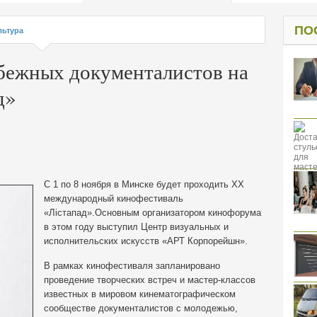
од к защите
ресов клиентов
ПО
льтура
бежных документалистов на
д»
С 1 по 8 ноября в Минске будет проходить ХХ
международный кинофестиваль
«Лістапад».Основным организатором кинофорума
в этом году выступил Центр
визуальных и
исполнительских искусств «АРТ Корпорейшн».
В рамках кинофестиваля запланировано
проведение творческих встреч и мастер-классов
известных в мировом кинематографическом
сообществе документалистов с молодежью,