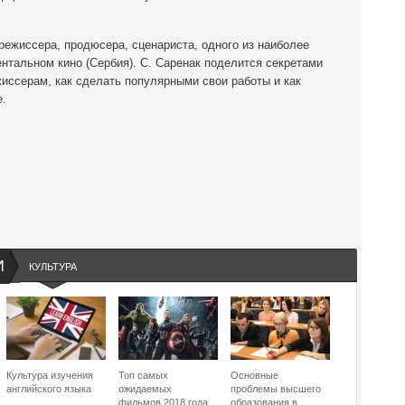
жиссера, продюсера, сценариста, одного из наиболее
нтальном кино (Сербия). С. Саренак поделится секретами
иссерам, как сделать популярными свои работы и как
е.
И
КУЛЬТУРА
Культура изучения
Топ самых
Основные
английского языка
ожидаемых
проблемы высшего
фильмов 2018 года
образования в