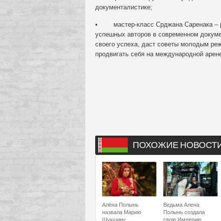
документалистике;
• мастер-класс Срджана Саренака – ре
успешных авторов в современном докуме
своего успеха, даст советы молодым реж
продвигать себя на международной арен
ПОХОЖИЕ НОВОСТ
Алёна Полынь
Ведьма Алена
назвала Марию
Полынь создала
Шукшину
свою Империю.