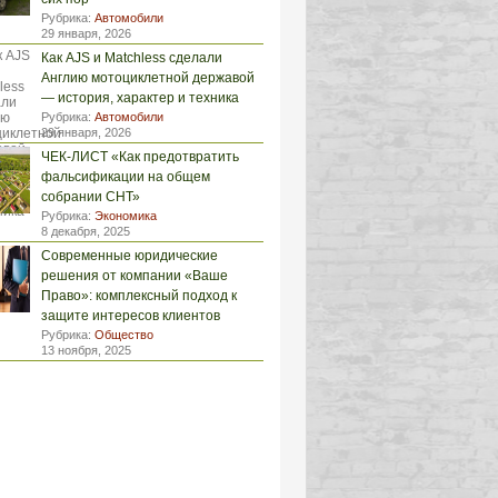
Рубрика:
Автомобили
29 января, 2026
Как AJS и Matchless сделали
Англию мотоциклетной державой
— история, характер и техника
Рубрика:
Автомобили
29 января, 2026
ЧЕК-ЛИСТ «Как предотвратить
фальсификации на общем
собрании СНТ»
Рубрика:
Экономика
8 декабря, 2025
Современные юридические
решения от компании «Ваше
Право»: комплексный подход к
защите интересов клиентов
Рубрика:
Общество
13 ноября, 2025