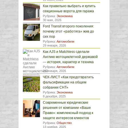
Как правильно выбрать и купить
секционные ворота для гаража
Рубрика:
Экономика
30 мая, 2026
Ford Transit второго поколения:
почему этот «работяга» жив до
сих пор
Рубрика:
Автомобили
29 января, 2026
Как AJS и Matchless сделали
Англию мотоциклетной державой
— история, характер и техника
Рубрика:
Автомобили
29 января, 2026
ЧЕК-ЛИСТ «Как предотвратить
фальсификации на общем
собрании СНТ»
Рубрика:
Экономика
8 декабря, 2025
Современные юридические
решения от компании «Ваше
Право»: комплексный подход к
защите интересов клиентов
Рубрика:
Общество
13 ноября, 2025