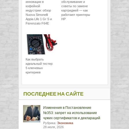
инновации в
обслуживание и
кофейной
советы по замене
индустрии: обзор
картриджей — как
Nuova Simonelli
работают принтеры
Appia Life 1 Gr S и
HP
Fiorenzato F64E
Как выбрать
идеальный тестер:
5 ключевых
критериев
ПОСЛЕДНЕЕ НА САЙТЕ
Изменения в Постановление
№353: запрет на использование
чужих сертификатов и деклараций
Рубрика:
Экономика
28 июля, 2026