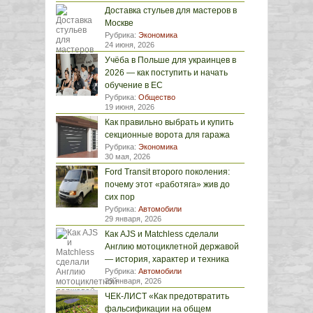
Доставка стульев для мастеров в
Москве
Рубрика:
Экономика
24 июня, 2026
Учёба в Польше для украинцев в
2026 — как поступить и начать
обучение в ЕС
Рубрика:
Общество
19 июня, 2026
Как правильно выбрать и купить
секционные ворота для гаража
Рубрика:
Экономика
30 мая, 2026
Ford Transit второго поколения:
почему этот «работяга» жив до
сих пор
Рубрика:
Автомобили
29 января, 2026
Как AJS и Matchless сделали
Англию мотоциклетной державой
— история, характер и техника
Рубрика:
Автомобили
29 января, 2026
ЧЕК-ЛИСТ «Как предотвратить
фальсификации на общем