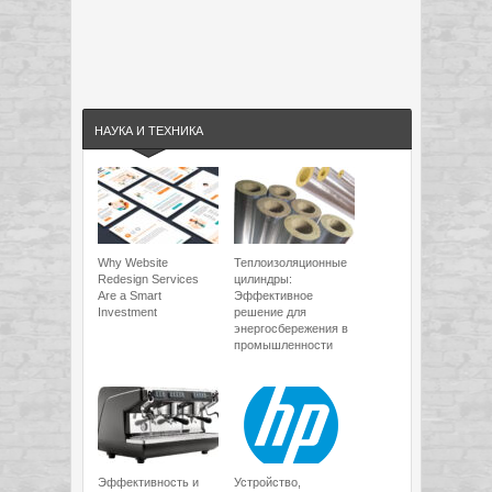
НАУКА И ТЕХНИКА
Why Website
Теплоизоляционные
Redesign Services
цилиндры:
Are a Smart
Эффективное
Investment
решение для
энергосбережения в
промышленности
Эффективность и
Устройство,