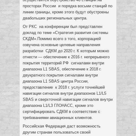
просторах России и порядка восьми станций по
линии границы, кроме этого будут обустроены
двабольших региональных центра.
От РКС на конференции был представлен
доклад по теме «Стратегия развития системы
СКДМ».Помимо всего э того, корпорацией
озвучена основные целевые направления
разработки СДКМ до 2020 г. К которым можно
отнести — обеспечение к 2016 г. непрерывного
покрытия территорий РФ сигналами внутри
диапазона L1 SBAS, обеспечение к 2018 г.
двукратного покрытия сигналами внутри
диапазона L1 SBAS центра России,
предоставление к 2018 г. услуги точнейшей
навигации сигналов внутри диапазонов L1/L5
SBAS и сверхточной навигации сигналов внутри
диапазона L1/L3 ГЛОНАСС, кроме это
сертифицировать СДКМ в соответствие с
требованиями авиационных клиентов.
Российская Федерация даст возможность
другим странам пользоваться своей