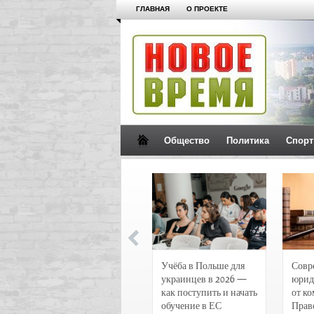
ГЛАВНАЯ
О ПРОЕКТЕ
Общество
Политика
Спорт
Новости и
Учёба в Польше для
Совр
чрезвычайные
украинцев в 2026 —
юрид
происшествия в
как поступить и начать
от к
Воронеже
обучение в ЕС
Прав