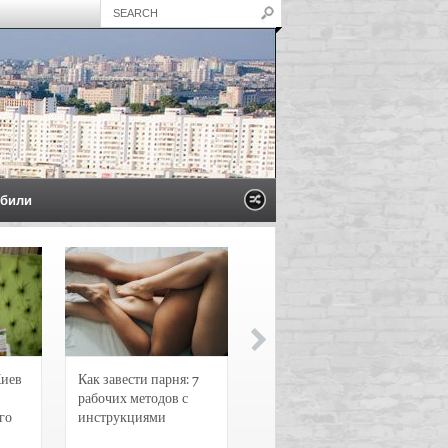
били
Киев
Как завести парня: 7
Новости и
рабочих методов с
чрезвычайные
го
инструкциями
происшествия в
Воронеже