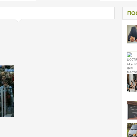
од к защите
ресов клиентов
ПО