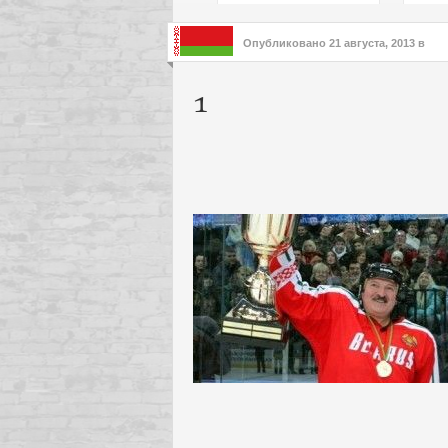
подх
инте
Опубликовано
21 августа, 2013
в
1