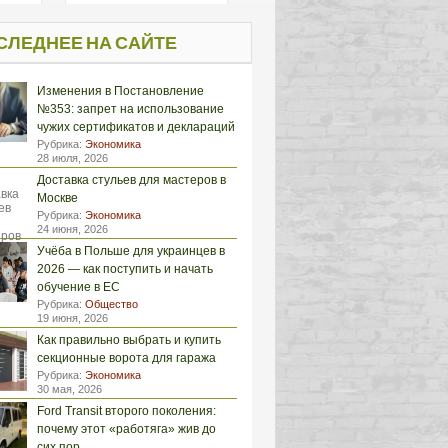
СЛЕДНЕЕ НА САЙТЕ
Изменения в Постановление
№353: запрет на использование
чужих сертификатов и деклараций
Рубрика:
Экономика
28 июля, 2026
Доставка стульев для мастеров в
Москве
Рубрика:
Экономика
24 июня, 2026
Учёба в Польше для украинцев в
2026 — как поступить и начать
обучение в ЕС
Рубрика:
Общество
19 июня, 2026
Как правильно выбрать и купить
секционные ворота для гаража
Рубрика:
Экономика
30 мая, 2026
Ford Transit второго поколения:
почему этот «работяга» жив до
сих пор