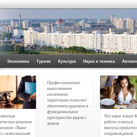
Экономика
Туризм
Культура
Наука и техника
Автомо
Профессионально
выполненное
озеленение
территории позволит
обеспечить красивое и
функциональное
еменные
Что такое эскорт 
пространство рядом с
ические решения
работа: плюсы и
домом
омпании «Ваше
минусы приватно
о»: комплексный
сопровождения