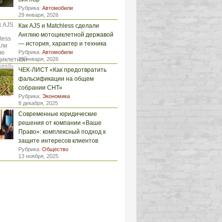
Рубрика:
Автомобили
29 января, 2026
Как AJS и Matchless сделали
Англию мотоциклетной державой
— история, характер и техника
Рубрика:
Автомобили
29 января, 2026
ЧЕК-ЛИСТ «Как предотвратить
фальсификации на общем
собрании СНТ»
Рубрика:
Экономика
8 декабря, 2025
Современные юридические
решения от компании «Ваше
Право»: комплексный подход к
защите интересов клиентов
Рубрика:
Общество
13 ноября, 2025