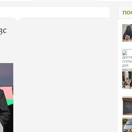
од к защите
ресов клиентов
ПО
3c