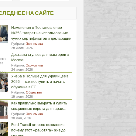
СЛЕДНЕЕ НА САЙТЕ
Изменения в Постановление
№353: запрет на использование
чужих сертификатов и деклараций
Рубрика:
Экономика
28 июля, 2026
Доставка стульев для мастеров в
Москве
Рубрика:
Экономика
24 июня, 2026
Учёба в Польше для украинцев в
2026 — как поступить и начать
обучение в ЕС
Рубрика:
Общество
19 июня, 2026
Как правильно выбрать и купить
секционные ворота для гаража
Рубрика:
Экономика
30 мая, 2026
Ford Transit второго поколения:
почему этот «работяга» жив до
сих пор