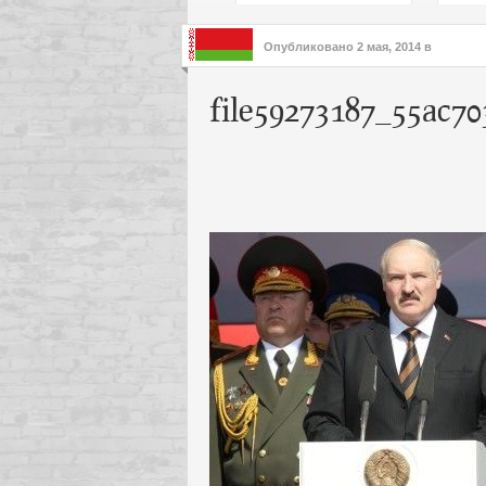
подх
инте
Опубликовано
2 мая, 2014
в
file59273187_55ac70