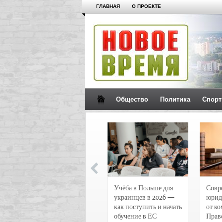
ГЛАВНАЯ
О ПРОЕКТЕ
Общество
Политика
Спорт
Новости и
Учёба в Польше для
Совр
чрезвычайные
украинцев в 2026 —
юрид
происшествия в
как поступить и начать
от к
Воронеже
обучение в ЕС
Прав