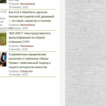
Рубрика:
Автомобили
29 января, 2026
Как AJS и Matchless сделали
Англию мотоциклетной державой
— история, характер и техника
Рубрика:
Автомобили
29 января, 2026
ЧЕК-ЛИСТ «Как предотвратить
фальсификации на общем
собрании СНТ»
Рубрика:
Экономика
8 декабря, 2025
Современные юридические
решения от компании «Ваше
Право»: комплексный подход к
защите интересов клиентов
Рубрика:
Общество
13 ноября, 2025