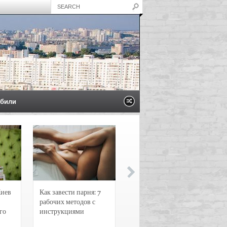
били
Киев
Как завести парня: 7
Новости и
рабочих методов с
чрезвычайные
го
инструкциями
происшествия в
Воронеже