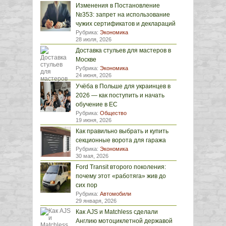
Изменения в Постановление
№353: запрет на использование
чужих сертификатов и деклараций
Рубрика:
Экономика
28 июля, 2026
Доставка стульев для мастеров в
Москве
Рубрика:
Экономика
24 июня, 2026
Учёба в Польше для украинцев в
2026 — как поступить и начать
обучение в ЕС
Рубрика:
Общество
19 июня, 2026
Как правильно выбрать и купить
секционные ворота для гаража
Рубрика:
Экономика
30 мая, 2026
Ford Transit второго поколения:
почему этот «работяга» жив до
сих пор
Рубрика:
Автомобили
29 января, 2026
Как AJS и Matchless сделали
Англию мотоциклетной державой