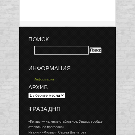
ПОИСК
ИНФОРМАЦИЯ
Информация
АРХИВ
ФРАЗА ДНЯ
«Кризис — явление стабильное. Упадок вообще
стабильнее прогресса»
Из книги «Филиал» Сергея Довлатова