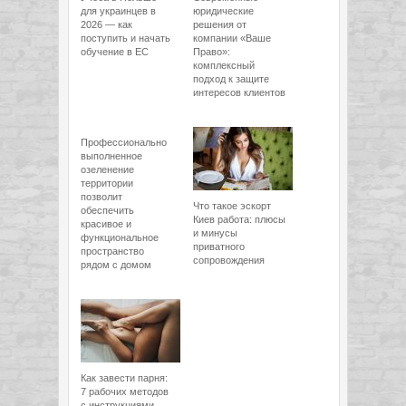
для украинцев в
юридические
2026 — как
решения от
поступить и начать
компании «Ваше
обучение в ЕС
Право»:
комплексный
подход к защите
интересов клиентов
Профессионально
выполненное
озеленение
территории
позволит
Что такое эскорт
обеспечить
Киев работа: плюсы
красивое и
и минусы
функциональное
приватного
пространство
сопровождения
рядом с домом
Как завести парня:
7 рабочих методов
с инструкциями