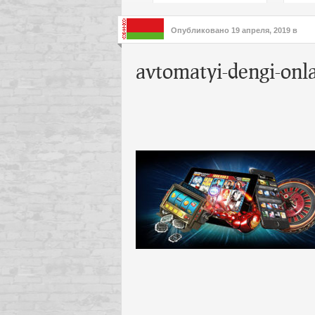
подх
инте
Опубликовано
19 апреля, 2019
в
avtomatyi-dengi-onl