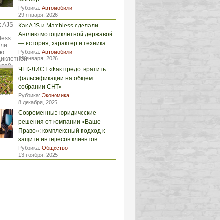
Рубрика:
Автомобили
29 января, 2026
Как AJS и Matchless сделали
Англию мотоциклетной державой
— история, характер и техника
Рубрика:
Автомобили
29 января, 2026
ЧЕК-ЛИСТ «Как предотвратить
фальсификации на общем
собрании СНТ»
Рубрика:
Экономика
8 декабря, 2025
Современные юридические
решения от компании «Ваше
Право»: комплексный подход к
защите интересов клиентов
Рубрика:
Общество
13 ноября, 2025