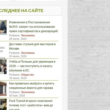
СЛЕДНЕЕ НА САЙТЕ
Изменения в Постановление
№353: запрет на использование
чужих сертификатов и деклараций
Рубрика:
Экономика
28 июля, 2026
Доставка стульев для мастеров в
Москве
Рубрика:
Экономика
24 июня, 2026
Учёба в Польше для украинцев в
2026 — как поступить и начать
обучение в ЕС
Рубрика:
Общество
19 июня, 2026
Как правильно выбрать и купить
секционные ворота для гаража
Рубрика:
Экономика
30 мая, 2026
Ford Transit второго поколения:
почему этот «работяга» жив до
сих пор