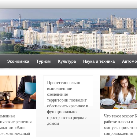
Экономика
Туризм
Культура
Наука и техника
Автомо
Профессионально
выполненное
озеленение
территории позволит
обеспечить красивое и
функциональное
еменные
Что такое эскорт 
пространство рядом с
ические решения
работа: плюсы и
домом
омпании «Ваше
минусы приватно
о»: комплексный
сопровождения