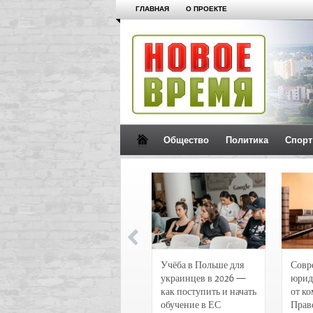
ГЛАВНАЯ
О ПРОЕКТЕ
Общество
Политика
Спорт
Новости и
Учёба в Польше для
Совр
чрезвычайные
украинцев в 2026 —
юрид
происшествия в
как поступить и начать
от к
Воронеже
обучение в ЕС
Прав