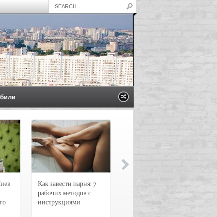
били
Киев
Как завести парня: 7
Новости и
рабочих методов с
чрезвычайные
го
инструкциями
происшествия в
Воронеже