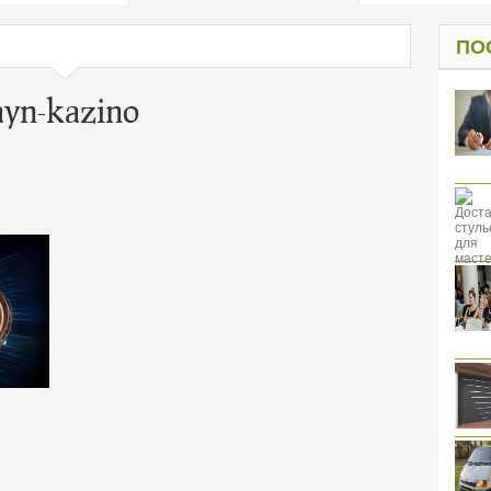
од к защите
ресов клиентов
ПО
ayn-kazino