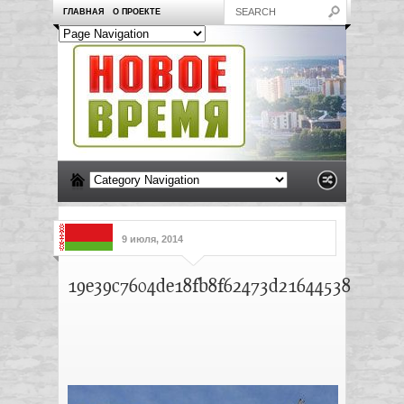
ГЛАВНАЯ
О ПРОЕКТЕ
9 июля, 2014
19e39c7604de18fb8f62473d21644538