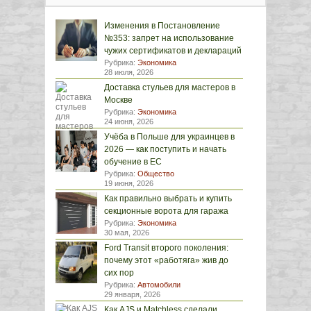
Изменения в Постановление
№353: запрет на использование
чужих сертификатов и деклараций
Рубрика:
Экономика
28 июля, 2026
Доставка стульев для мастеров в
Москве
Рубрика:
Экономика
24 июня, 2026
Учёба в Польше для украинцев в
2026 — как поступить и начать
обучение в ЕС
Рубрика:
Общество
19 июня, 2026
Как правильно выбрать и купить
секционные ворота для гаража
Рубрика:
Экономика
30 мая, 2026
Ford Transit второго поколения:
почему этот «работяга» жив до
сих пор
Рубрика:
Автомобили
29 января, 2026
Как AJS и Matchless сделали