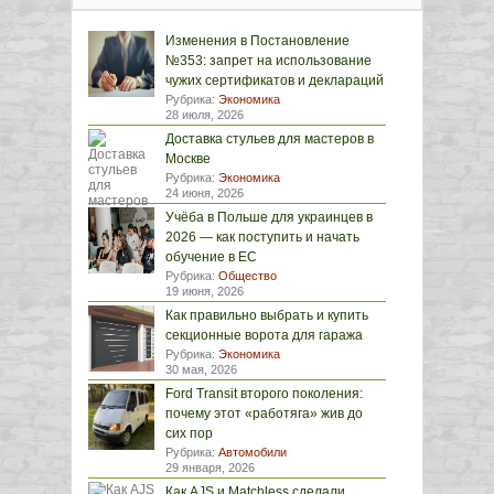
Изменения в Постановление
№353: запрет на использование
чужих сертификатов и деклараций
Рубрика:
Экономика
28 июля, 2026
Доставка стульев для мастеров в
Москве
Рубрика:
Экономика
24 июня, 2026
Учёба в Польше для украинцев в
2026 — как поступить и начать
обучение в ЕС
Рубрика:
Общество
19 июня, 2026
Как правильно выбрать и купить
секционные ворота для гаража
Рубрика:
Экономика
30 мая, 2026
Ford Transit второго поколения:
почему этот «работяга» жив до
сих пор
Рубрика:
Автомобили
29 января, 2026
Как AJS и Matchless сделали