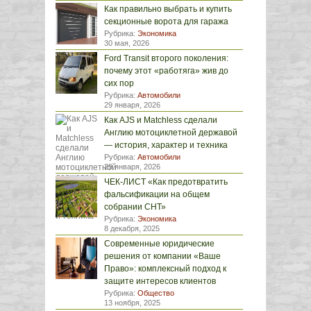
Как правильно выбрать и купить
секционные ворота для гаража
Рубрика:
Экономика
30 мая, 2026
Ford Transit второго поколения:
почему этот «работяга» жив до
сих пор
Рубрика:
Автомобили
29 января, 2026
Как AJS и Matchless сделали
Англию мотоциклетной державой
— история, характер и техника
Рубрика:
Автомобили
29 января, 2026
ЧЕК-ЛИСТ «Как предотвратить
фальсификации на общем
собрании СНТ»
Рубрика:
Экономика
8 декабря, 2025
Современные юридические
решения от компании «Ваше
Право»: комплексный подход к
защите интересов клиентов
Рубрика:
Общество
13 ноября, 2025