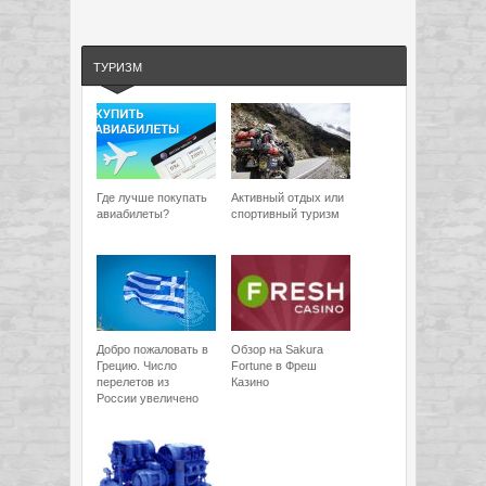
ТУРИЗМ
Где лучше покупать
Активный отдых или
авиабилеты?
спортивный туризм
Добро пожаловать в
Обзор на Sakura
Грецию. Число
Fortune в Фреш
перелетов из
Казино
России увеличено