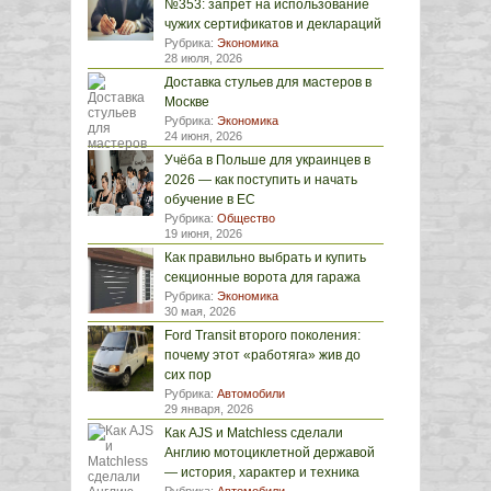
№353: запрет на использование
чужих сертификатов и деклараций
Рубрика:
Экономика
28 июля, 2026
Доставка стульев для мастеров в
Москве
Рубрика:
Экономика
24 июня, 2026
Учёба в Польше для украинцев в
2026 — как поступить и начать
обучение в ЕС
Рубрика:
Общество
19 июня, 2026
Как правильно выбрать и купить
секционные ворота для гаража
Рубрика:
Экономика
30 мая, 2026
Ford Transit второго поколения:
почему этот «работяга» жив до
сих пор
Рубрика:
Автомобили
29 января, 2026
Как AJS и Matchless сделали
Англию мотоциклетной державой
— история, характер и техника