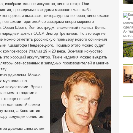
а, изобразительное искусство, кино и театр. Они
риятия, проводимые звездами мирового масштаба.
и концертов и выставок, литературных вечеров, кинопоказов
, познакомит зрителей со звездами оперы мирового
и, Эрвин Шротт, Йен Бостридж, знаменитый пианист Денис
 народный артист СССР Виктор Третьяков. Но это еще не
е можно отметить российскую премьеру нового сочинения
зыки Кшиштофа Пендерецкого. Помимо этого можно будет
 композиторов Италии 19 и 20 века. Все-таки искусство
ть это хороший аккумулятор. Такие изделия можно выбрать
ляторы отечесвенных и западных производителей и многие
тву.
иятно удивлены. Можно
ых музыкальных
ым искусствами. Эрвин
плением в тандеме с
 это еще не все!
 возглавляемый самим
Бутмана, а Константин
 пару ведущим солистам
еатра драммы спектаклем