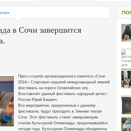
од к защите
ресов клиентов
ПО
льтура
да в Сочи завершится
в.
Пресс-служба организационного комитета «Сочи
2014»: Стартовал седьмой международный зимний
фестиваль на пороге Олимпийских игр.
Возглавляет данный фестиваль народный артист
России Юрий Башмет.
Все мероприятия, приуроченные к данному
фестивалю, будут проходить в Зимнем театре
Сочи. Этот фестиваль станет завершающим
этапом Культурной Олимпиады, продолжавшейся
четыре года. Культурная Олимпиада объединяла