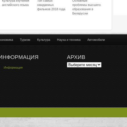
Культура изучения
Топ самых
Основные
английского языка
ожидаемых
проблемы высшего
фильмов 2018 года
образования в
Беларусии
кономика
Туризм
Культура
Наука и техника
Автомобили
ИНФОРМАЦИЯ
АРХИВ
Информация