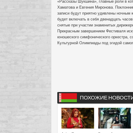
«Рассказы Шукшина», главные роли в ко
Хаматова и Евгения Миронова. Поклонни
записи будут приятно удивлены ночным
будет включать в себя двенадцать часо
снятые при участии знаменитых дирижеро
Прекрасным завершением Фестиваля иску
юношеского симфонического оркестра, с
Культурной Олимпиады под эгидой само
ПОХОЖИЕ НОВОСТ