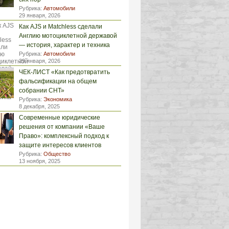
Рубрика:
Автомобили
29 января, 2026
Как AJS и Matchless сделали
Англию мотоциклетной державой
— история, характер и техника
Рубрика:
Автомобили
29 января, 2026
ЧЕК-ЛИСТ «Как предотвратить
фальсификации на общем
собрании СНТ»
Рубрика:
Экономика
8 декабря, 2025
Современные юридические
решения от компании «Ваше
Право»: комплексный подход к
защите интересов клиентов
Рубрика:
Общество
13 ноября, 2025