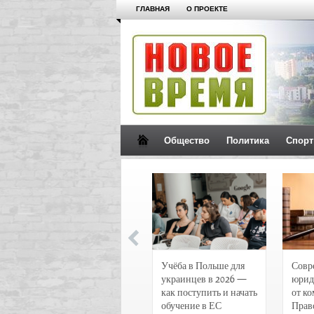
ГЛАВНАЯ
О ПРОЕКТЕ
Общество
Политика
Спорт
Новости и
Учёба в Польше для
Совр
чрезвычайные
украинцев в 2026 —
юрид
происшествия в
как поступить и начать
от к
Воронеже
обучение в ЕС
Прав