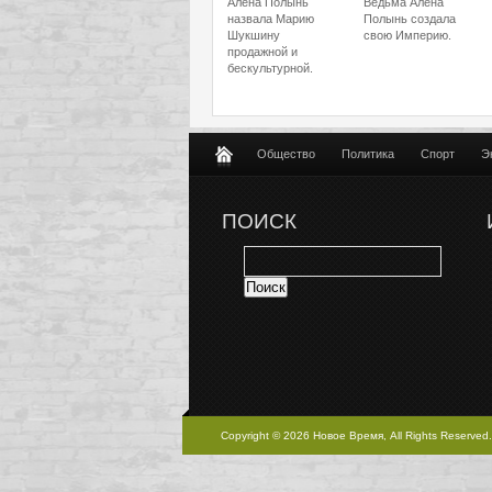
Алёна Полынь
Ведьма Алена
назвала Марию
Полынь создала
Шукшину
свою Империю.
продажной и
бескультурной.
Общество
Политика
Спорт
Э
ПОИСК
Copyright © 2026 Новое Время, All Rights Reserved.