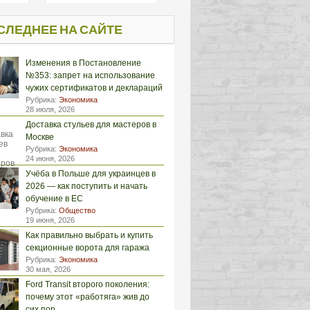
СЛЕДНЕЕ НА САЙТЕ
Изменения в Постановление
№353: запрет на использование
чужих сертификатов и деклараций
Рубрика:
Экономика
28 июля, 2026
Доставка стульев для мастеров в
Москве
Рубрика:
Экономика
24 июня, 2026
Учёба в Польше для украинцев в
2026 — как поступить и начать
обучение в ЕС
Рубрика:
Общество
19 июня, 2026
Как правильно выбрать и купить
секционные ворота для гаража
Рубрика:
Экономика
30 мая, 2026
Ford Transit второго поколения:
почему этот «работяга» жив до
сих пор