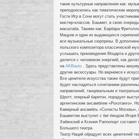
такие культурные направления как: музык
преподносились как тематические мероп
Гости Игр в Сочи могут стать участникам
мастер-классов. Башмет, в свою очередь
масштаба. Такими как: Барбара Фритолл
Мацуев и один из выдающихся скрипачей
все музыкальные сюрпризы. В дополнени
польского композитора классической му
услышать произведения Моцарта и других
делится с человеком энергией, как дела
на
AKBauto
. Здесь представлены аккуму
другие аксессуары. Но вернемся к искусс
Все ценители искусства также будут пр
будет насладиться сочетанием различн
направлений, танцевальным и театральн
Шротт, оперный баритон, порадует высту
аргентинским ансамблем «Рохотанго». Но
Камерный ансамбль «Солисты Москвы»,
Башметом выступит с биг-бендом Игоря 
Хабенский и Ксения Раппопорт составят
Большого театра.
Театр Наций обрадует всех ценителей т