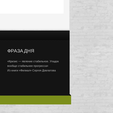
ФРАЗА ДНЯ
«Кризис — явление стабильное. Упадок
вообще стабильнее прогресса»
Из книги «Филиал» Сергея Довлатова