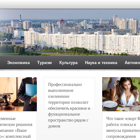
Экономика
Туризм
Культура
Наука и техника
Автомо
Профессионально
выполненное
озеленение
территории позволит
обеспечить красивое и
функциональное
еменные
Что такое эскорт 
пространство рядом с
ические решения
работа: плюсы и
домом
омпании «Ваше
минусы приватно
о»: комплексный
сопровождения