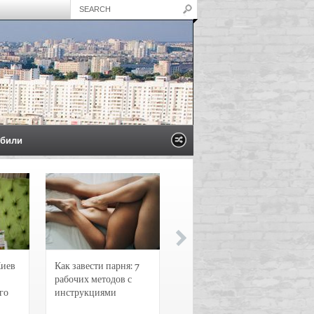
били
Киев
Как завести парня: 7
Новости и
рабочих методов с
чрезвычайные
го
инструкциями
происшествия в
Воронеже