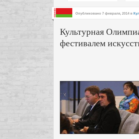
подх
инте
Опубликовано
7 февраля, 2014
в
Ку
Культурная Олимпиа
фестивалем искусст