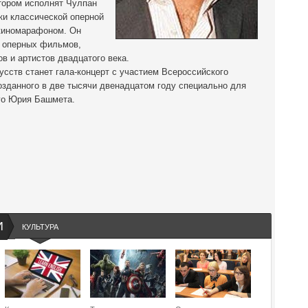
тором исполнят Чулпан
ки классической оперной
 киномарафоном. Он
в оперных фильмов,
в и артистов двадцатого века.
сств станет гала-концерт с участием Всероссийского
озданного в две тысячи двенадцатом году специально для
го Юрия Башмета.
И
КУЛЬТУРА