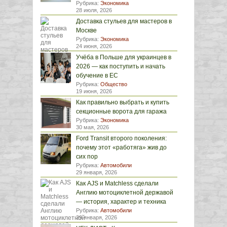
Рубрика:
Экономика
28 июля, 2026
Доставка стульев для мастеров в
Москве
Рубрика:
Экономика
24 июня, 2026
Учёба в Польше для украинцев в
2026 — как поступить и начать
обучение в ЕС
Рубрика:
Общество
19 июня, 2026
Как правильно выбрать и купить
секционные ворота для гаража
Рубрика:
Экономика
30 мая, 2026
Ford Transit второго поколения:
почему этот «работяга» жив до
сих пор
Рубрика:
Автомобили
29 января, 2026
Как AJS и Matchless сделали
Англию мотоциклетной державой
— история, характер и техника
Рубрика:
Автомобили
29 января, 2026