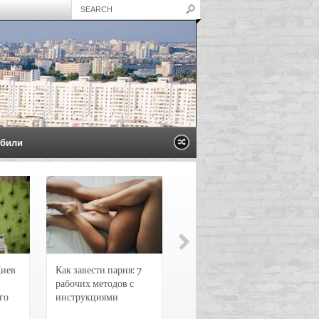
били
Киев
Как завести парня: 7
Новости и
рабочих методов с
чрезвычайные
го
инструкциями
происшествия в
Воронеже