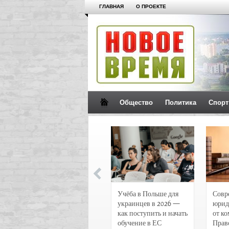
ГЛАВНАЯ
О ПРОЕКТЕ
Общество
Политика
Спорт
Новости и
Учёба в Польше для
Совр
чрезвычайные
украинцев в 2026 —
юрид
происшествия в
как поступить и начать
от к
Воронеже
обучение в ЕС
Прав