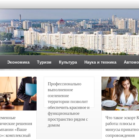
Экономика
Туризм
Культура
Наука и техника
Автомо
Профессионально
выполненное
озеленение
территории позволит
обеспечить красивое и
функциональное
еменные
Что такое эскорт 
пространство рядом с
ические решения
работа: плюсы и
домом
омпании «Ваше
минусы приватно
о»: комплексный
сопровождения