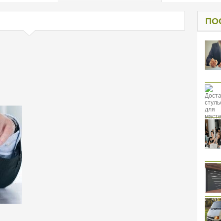
од к защите
ресов клиентов
ПО