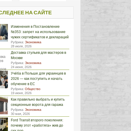
СЛЕДНЕЕ НА САЙТЕ
Изменения в Постановление
№353: запрет на использование
чужих сертификатов и деклараций
Рубрика:
Экономика
28 июля, 2026
Доставка стульев для мастеров в
Москве
Рубрика:
Экономика
24 июня, 2026
Учёба в Польше для украинцев в
2026 — как поступить и начать
обучение в ЕС
Рубрика:
Общество
19 июня, 2026
Как правильно выбрать и купить
секционные ворота для гаража
Рубрика:
Экономика
30 мая, 2026
Ford Transit второго поколения:
почему этот «работяга» жив до
сих пор