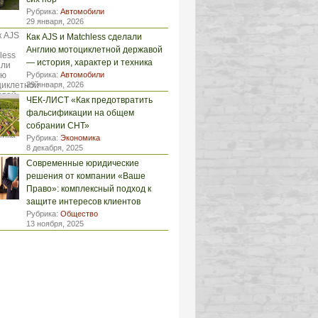
Рубрика:
Автомобили
29 января, 2026
Как AJS и Matchless сделали
Англию мотоциклетной державой
— история, характер и техника
Рубрика:
Автомобили
29 января, 2026
ЧЕК-ЛИСТ «Как предотвратить
фальсификации на общем
собрании СНТ»
Рубрика:
Экономика
8 декабря, 2025
Современные юридические
решения от компании «Ваше
Право»: комплексный подход к
защите интересов клиентов
Рубрика:
Общество
13 ноября, 2025