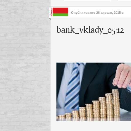
подх
инте
Опубликовано
26 апреля, 2015
в
bank_vklady_0512