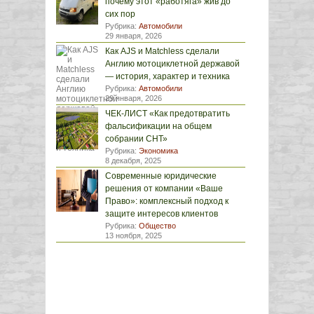
почему этот «работяга» жив до
сих пор
Рубрика:
Автомобили
29 января, 2026
Как AJS и Matchless сделали
Англию мотоциклетной державой
— история, характер и техника
Рубрика:
Автомобили
29 января, 2026
ЧЕК-ЛИСТ «Как предотвратить
фальсификации на общем
собрании СНТ»
Рубрика:
Экономика
8 декабря, 2025
Современные юридические
решения от компании «Ваше
Право»: комплексный подход к
защите интересов клиентов
Рубрика:
Общество
13 ноября, 2025