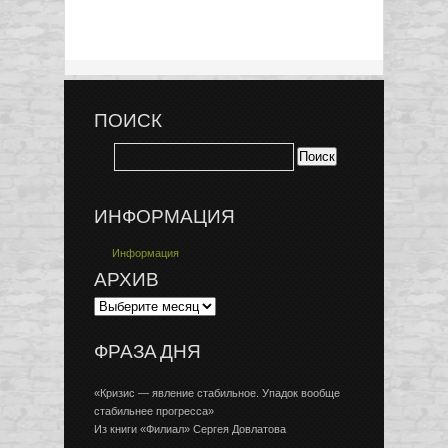
ПОИСК
ИНФОРМАЦИЯ
Информация
АРХИВ
ФРАЗА ДНЯ
«Кризис — явление стабильное. Упадок вообще
стабильнее прогресса»
Из книги «Филиал» Сергея Довлатова