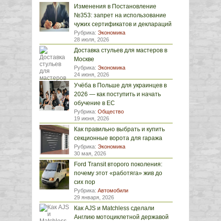
Изменения в Постановление
№353: запрет на использование
чужих сертификатов и деклараций
Рубрика:
Экономика
28 июля, 2026
Доставка стульев для мастеров в
Москве
Рубрика:
Экономика
24 июня, 2026
Учёба в Польше для украинцев в
2026 — как поступить и начать
обучение в ЕС
Рубрика:
Общество
19 июня, 2026
Как правильно выбрать и купить
секционные ворота для гаража
Рубрика:
Экономика
30 мая, 2026
Ford Transit второго поколения:
почему этот «работяга» жив до
сих пор
Рубрика:
Автомобили
29 января, 2026
Как AJS и Matchless сделали
Англию мотоциклетной державой