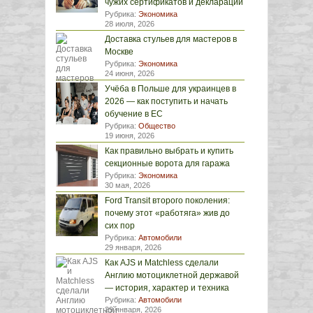
чужих сертификатов и деклараций
Рубрика:
Экономика
28 июля, 2026
Доставка стульев для мастеров в
Москве
Рубрика:
Экономика
24 июня, 2026
Учёба в Польше для украинцев в
2026 — как поступить и начать
обучение в ЕС
Рубрика:
Общество
19 июня, 2026
Как правильно выбрать и купить
секционные ворота для гаража
Рубрика:
Экономика
30 мая, 2026
Ford Transit второго поколения:
почему этот «работяга» жив до
сих пор
Рубрика:
Автомобили
29 января, 2026
Как AJS и Matchless сделали
Англию мотоциклетной державой
— история, характер и техника
Рубрика:
Автомобили
29 января, 2026