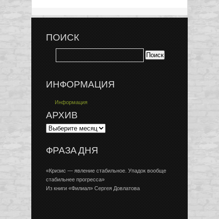
ПОИСК
ИНФОРМАЦИЯ
Информация
АРХИВ
ФРАЗА ДНЯ
«Кризис — явление стабильное. Упадок вообще
стабильнее прогресса»
Из книги «Филиал» Сергея Довлатова