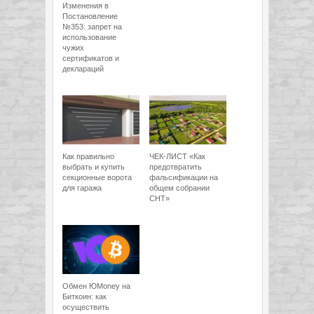
Изменения в
Постановление
№353: запрет на
использование
чужих
сертификатов и
деклараций
Как правильно
ЧЕК-ЛИСТ «Как
выбрать и купить
предотвратить
секционные ворота
фальсификации на
для гаража
общем собрании
СНТ»
Обмен ЮMoney на
Биткоин: как
осуществить