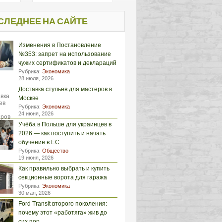
СЛЕДНЕЕ НА САЙТЕ
Изменения в Постановление
№353: запрет на использование
чужих сертификатов и деклараций
Рубрика:
Экономика
28 июля, 2026
Доставка стульев для мастеров в
Москве
Рубрика:
Экономика
24 июня, 2026
Учёба в Польше для украинцев в
2026 — как поступить и начать
обучение в ЕС
Рубрика:
Общество
19 июня, 2026
Как правильно выбрать и купить
секционные ворота для гаража
Рубрика:
Экономика
30 мая, 2026
Ford Transit второго поколения:
почему этот «работяга» жив до
сих пор