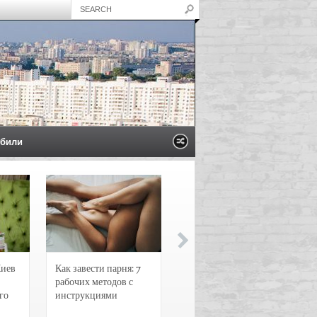
били
Киев
Как завести парня: 7
Новости и
рабочих методов с
чрезвычайные
го
инструкциями
происшествия в
Воронеже