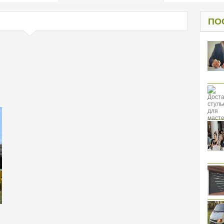
од к защите
ресов клиентов
ПО