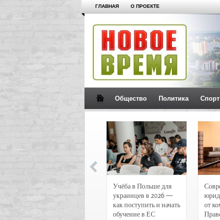
ГЛАВНАЯ
О ПРОЕКТЕ
Общество
Политика
Спорт
Новости и
Учёба в Польше для
Совр
чрезвычайные
украинцев в 2026 —
юрид
происшествия в
как поступить и начать
от к
Воронеже
обучение в ЕС
Прав