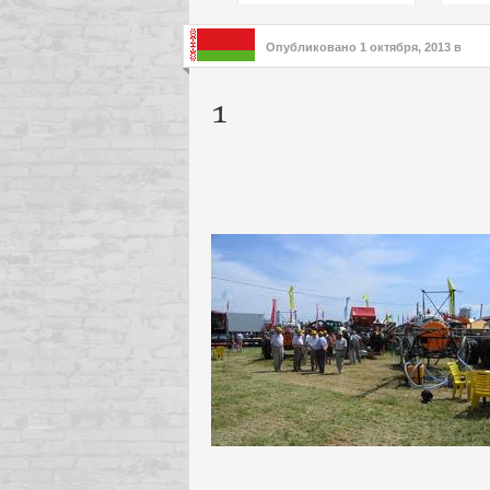
подх
инте
Опубликовано
1 октября, 2013
в
1