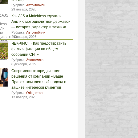
Рубрика:
Автомобили
29 января, 2026
Как AJS и Matchless сделали
Англию мотоциклетной державой
— история, характер и техника
Рубрика:
Автомобили
29 января, 2026
ЧЕК-ЛИСТ «Как предотвратить
фальсификации на общем
собрании СНТ»
Рубрика:
Экономика
8 декабря, 2025
Современные юридические
решения от компании «Ваше
Право»: комплексный подход к
защите интересов клиентов
Рубрика:
Общество
13 ноября, 2025