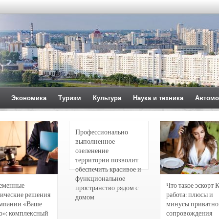
Экономика
Туризм
Культура
Наука и техника
Автомо
Профессионально
выполненное
озеленение
территории позволит
обеспечить красивое и
функциональное
еменные
Что такое эскорт 
пространство рядом с
ические решения
работа: плюсы и
домом
омпании «Ваше
минусы приватно
о»: комплексный
сопровождения