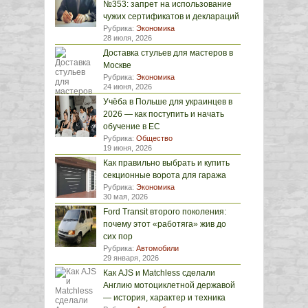
№353: запрет на использование
чужих сертификатов и деклараций
Рубрика:
Экономика
28 июля, 2026
Доставка стульев для мастеров в
Москве
Рубрика:
Экономика
24 июня, 2026
Учёба в Польше для украинцев в
2026 — как поступить и начать
обучение в ЕС
Рубрика:
Общество
19 июня, 2026
Как правильно выбрать и купить
секционные ворота для гаража
Рубрика:
Экономика
30 мая, 2026
Ford Transit второго поколения:
почему этот «работяга» жив до
сих пор
Рубрика:
Автомобили
29 января, 2026
Как AJS и Matchless сделали
Англию мотоциклетной державой
— история, характер и техника