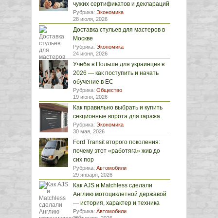
чужих сертификатов и деклараций
Рубрика:
Экономика
28 июля, 2026
Доставка стульев для мастеров в
Москве
Рубрика:
Экономика
24 июня, 2026
Учёба в Польше для украинцев в
2026 — как поступить и начать
обучение в ЕС
Рубрика:
Общество
19 июня, 2026
Как правильно выбрать и купить
секционные ворота для гаража
Рубрика:
Экономика
30 мая, 2026
Ford Transit второго поколения:
почему этот «работяга» жив до
сих пор
Рубрика:
Автомобили
29 января, 2026
Как AJS и Matchless сделали
Англию мотоциклетной державой
— история, характер и техника
Рубрика:
Автомобили