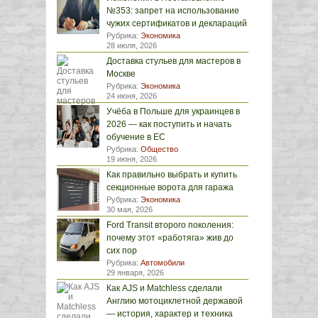
№353: запрет на использование
чужих сертификатов и деклараций
Рубрика:
Экономика
28 июля, 2026
Доставка стульев для мастеров в
Москве
Рубрика:
Экономика
24 июня, 2026
Учёба в Польше для украинцев в
2026 — как поступить и начать
обучение в ЕС
Рубрика:
Общество
19 июня, 2026
Как правильно выбрать и купить
секционные ворота для гаража
Рубрика:
Экономика
30 мая, 2026
Ford Transit второго поколения:
почему этот «работяга» жив до
сих пор
Рубрика:
Автомобили
29 января, 2026
Как AJS и Matchless сделали
Англию мотоциклетной державой
— история, характер и техника