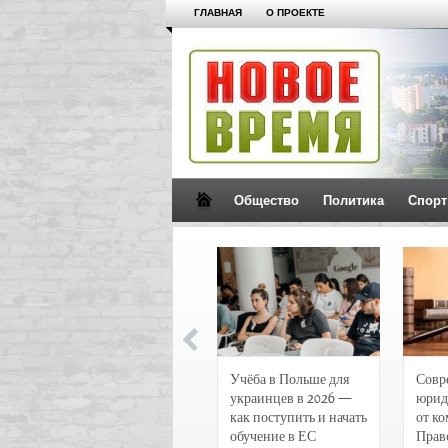
ГЛАВНАЯ
О ПРОЕКТЕ
Общество
Политика
Спорт
Новости и
Учёба в Польше для
Совр
чрезвычайные
украинцев в 2026 —
юрид
происшествия в
как поступить и начать
от к
Воронеже
обучение в ЕС
Прав