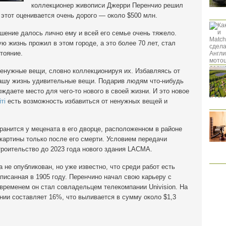
коллекционер живописи Джерри Перенчио решил
этот оценивается очень дорого — около $500 млн.
шение далось лично ему и всей его семье очень тяжело.
 жизнь прожил в этом городе, а это более 70 лет, стал
тояние.
енужные вещи, словно коллекционируя их. Избавляясь от
вашу жизнь удивительные вещи. Подарив людям что-нибудь
ождаете место для чего-то нового в своей жизни. И это новое
ті
есть возможность избавиться от ненужных вещей и
ранится у мецената в его дворце, расположенном в районе
картины только после его смерти. Условием передачи
роительство до 2023 года нового здания LACMA.
 не опубликован, но уже известно, что среди работ есть
писанная в 1905 году. Перенчино начал свою карьеру с
 временем он стал совладельцем телекомпании Univision. На
нии составляет 16%, что выливается в сумму около $1,3