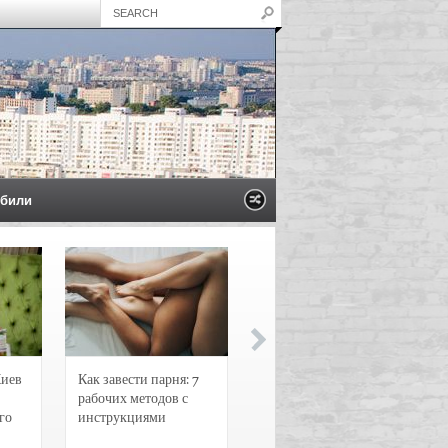
били
Киев
Как завести парня: 7
Новости и
рабочих методов с
чрезвычайные
го
инструкциями
происшествия в
Воронеже