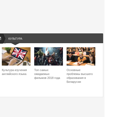
И
КУЛЬТУРА
Культура изучения
Топ самых
Основные
английского языка
ожидаемых
проблемы высшего
фильмов 2018 года
образования в
Беларусии