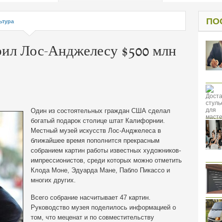
од к защите
ресов клиентов
ПО
ьтура
рил Лос-Анджелесу $500 млн
Один из состоятельных граждан США сделал
богатый подарок столице штат Калифорнии.
Местный музей искусств Лос-Анджелеса в
ближайшее время пополнится прекрасным
собранием картин работы известных художников-
импрессионистов, среди которых можно отметить
Клода Моне, Эдуарда Мане, Пабло Пикассо и
многих других.
Всего собрание насчитывает 47 картин.
Руководство музея поделилось информацией о
том, что меценат и по совместительству