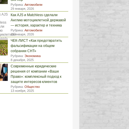
Рубрика:
Автомобили
29 января, 2026
Как AJS и Matchless сделали
Англию мотоциклетной державой
— история, характер и техника
Рубрика:
Автомобили
29 января, 2026
ЧЕК-ЛИСТ «Как предотвратить
фальсификации на общем
собрании СНТ»
Рубрика:
Экономика
8 декабря, 2025
Современные юридические
решения от компании «Ваше
Право»: комплексный подход к
защите интересов клиентов
Рубрика:
Общество
13 ноября, 2025