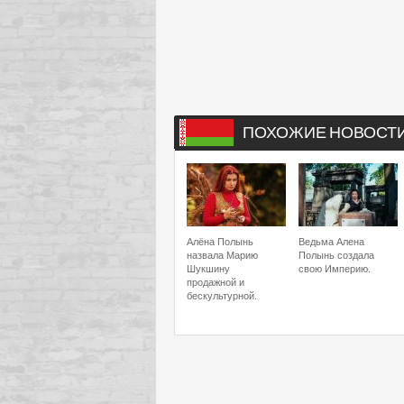
ПОХОЖИЕ НОВОСТ
Алёна Полынь
Ведьма Алена
назвала Марию
Полынь создала
Шукшину
свою Империю.
продажной и
бескультурной.