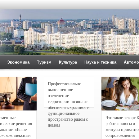
Экономика
Туризм
Культура
Наука и техника
Автомо
Профессионально
выполненное
озеленение
территории позволит
обеспечить красивое и
функциональное
еменные
Что такое эскорт 
пространство рядом с
ические решения
работа: плюсы и
домом
омпании «Ваше
минусы приватно
о»: комплексный
сопровождения