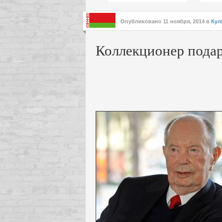
подх
инте
Опубликовано
11 ноября, 2014
в
Кул
Коллекционер пода