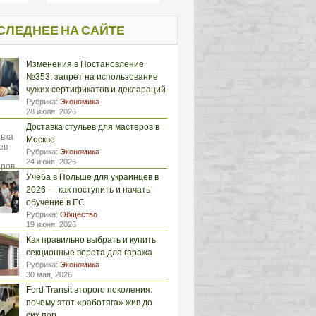
СЛЕДНЕЕ НА САЙТЕ
Изменения в Постановление
№353: запрет на использование
чужих сертификатов и деклараций
Рубрика:
Экономика
28 июля, 2026
Доставка стульев для мастеров в
Москве
Рубрика:
Экономика
24 июня, 2026
Учёба в Польше для украинцев в
2026 — как поступить и начать
обучение в ЕС
Рубрика:
Общество
19 июня, 2026
Как правильно выбрать и купить
секционные ворота для гаража
Рубрика:
Экономика
30 мая, 2026
Ford Transit второго поколения:
почему этот «работяга» жив до
сих пор