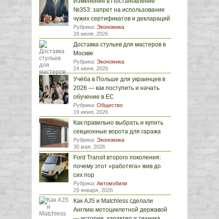
Изменения в Постановление
№353: запрет на использование
чужих сертификатов и деклараций
Рубрика:
Экономика
28 июля, 2026
Доставка стульев для мастеров в
Москве
Рубрика:
Экономика
24 июня, 2026
Учёба в Польше для украинцев в
2026 — как поступить и начать
обучение в ЕС
Рубрика:
Общество
19 июня, 2026
Как правильно выбрать и купить
секционные ворота для гаража
Рубрика:
Экономика
30 мая, 2026
Ford Transit второго поколения:
почему этот «работяга» жив до
сих пор
Рубрика:
Автомобили
29 января, 2026
Как AJS и Matchless сделали
Англию мотоциклетной державой
— история, характер и техника