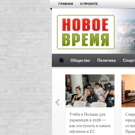
ГЛАВНАЯ
О ПРОЕКТЕ
Общество
Политика
Спорт
Новости и
Учёба в Польше для
Совр
чрезвычайные
украинцев в 2026 —
юрид
происшествия в
как поступить и начать
от к
Воронеже
обучение в ЕС
Прав