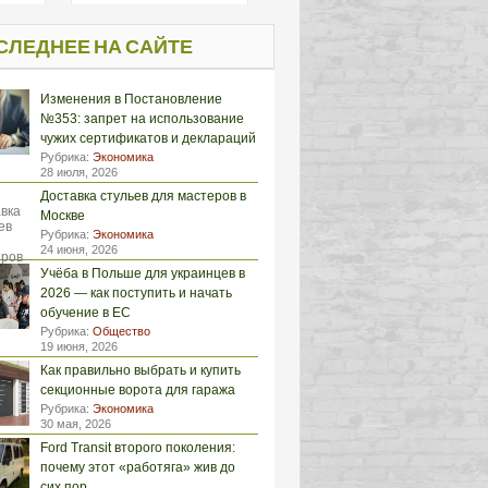
СЛЕДНЕЕ НА САЙТЕ
Изменения в Постановление
№353: запрет на использование
чужих сертификатов и деклараций
Рубрика:
Экономика
28 июля, 2026
Доставка стульев для мастеров в
Москве
Рубрика:
Экономика
24 июня, 2026
Учёба в Польше для украинцев в
2026 — как поступить и начать
обучение в ЕС
Рубрика:
Общество
19 июня, 2026
Как правильно выбрать и купить
секционные ворота для гаража
Рубрика:
Экономика
30 мая, 2026
Ford Transit второго поколения:
почему этот «работяга» жив до
сих пор