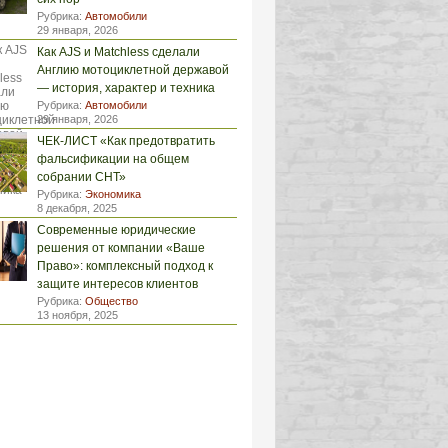
Рубрика:
Автомобили
29 января, 2026
Как AJS и Matchless сделали
Англию мотоциклетной державой
— история, характер и техника
Рубрика:
Автомобили
29 января, 2026
ЧЕК-ЛИСТ «Как предотвратить
фальсификации на общем
собрании СНТ»
Рубрика:
Экономика
8 декабря, 2025
Современные юридические
решения от компании «Ваше
Право»: комплексный подход к
защите интересов клиентов
Рубрика:
Общество
13 ноября, 2025