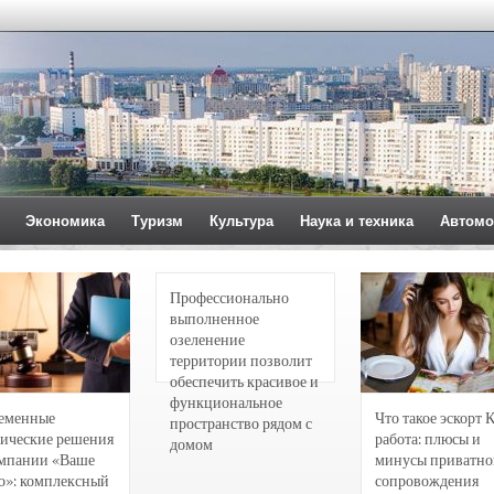
Экономика
Туризм
Культура
Наука и техника
Автомо
Профессионально
выполненное
озеленение
территории позволит
обеспечить красивое и
функциональное
еменные
Что такое эскорт 
пространство рядом с
ические решения
работа: плюсы и
домом
омпании «Ваше
минусы приватно
о»: комплексный
сопровождения