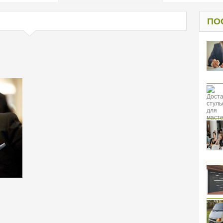
од к защите
ресов клиентов
ПО