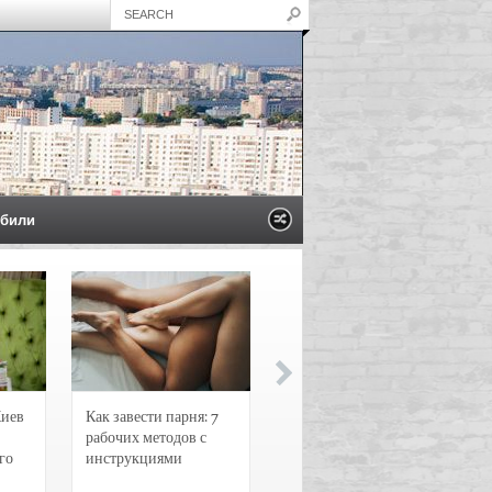
били
Киев
Как завести парня: 7
Новости и
рабочих методов с
чрезвычайные
го
инструкциями
происшествия в
Воронеже