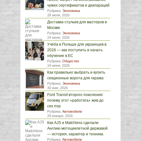
чужих сертификатов и деклараций
Рубрика:
Экономика
28 июля, 2026
Доставка стульев для мастеров в
Москве
Рубрика:
Экономика
24 июня, 2026
Учёба в Польше для украинцев в
2026 — как поступить и начать
обучение в ЕС
Рубрика:
Общество
19 июня, 2026
Как правильно выбрать и купить
секционные ворота для гаража
Рубрика:
Экономика
30 мая, 2026
Ford Transit второго поколения:
почему этот «работяга» жив до
сих пор
Рубрика:
Автомобили
29 января, 2026
Как AJS и Matchless сделали
Англию мотоциклетной державой
— история, характер и техника
Рубрика:
Автомобили