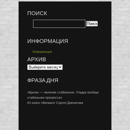
ПОИСК
ИНФОРМАЦИЯ
Информация
АРХИВ
ФРАЗА ДНЯ
«Кризис — явление стабильное. Упадок вообще
стабильнее прогресса»
Из книги «Филиал» Сергея Довлатова