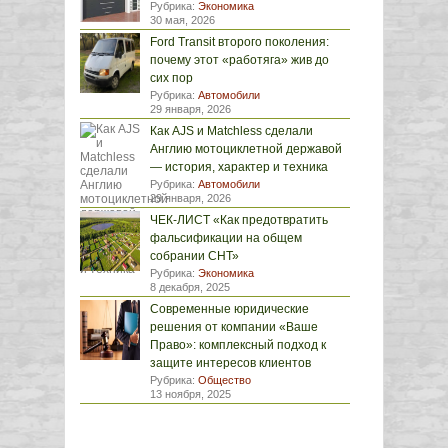
Рубрика:
Экономика
30 мая, 2026
Ford Transit второго поколения:
почему этот «работяга» жив до
сих пор
Рубрика:
Автомобили
29 января, 2026
Как AJS и Matchless сделали
Англию мотоциклетной державой
— история, характер и техника
Рубрика:
Автомобили
29 января, 2026
ЧЕК-ЛИСТ «Как предотвратить
фальсификации на общем
собрании СНТ»
Рубрика:
Экономика
8 декабря, 2025
Современные юридические
решения от компании «Ваше
Право»: комплексный подход к
защите интересов клиентов
Рубрика:
Общество
13 ноября, 2025