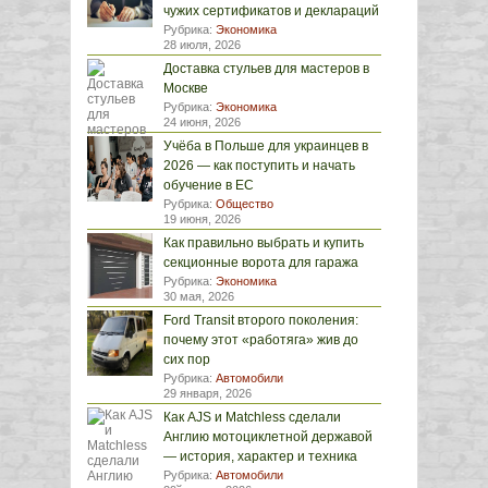
чужих сертификатов и деклараций
Рубрика:
Экономика
28 июля, 2026
Доставка стульев для мастеров в
Москве
Рубрика:
Экономика
24 июня, 2026
Учёба в Польше для украинцев в
2026 — как поступить и начать
обучение в ЕС
Рубрика:
Общество
19 июня, 2026
Как правильно выбрать и купить
секционные ворота для гаража
Рубрика:
Экономика
30 мая, 2026
Ford Transit второго поколения:
почему этот «работяга» жив до
сих пор
Рубрика:
Автомобили
29 января, 2026
Как AJS и Matchless сделали
Англию мотоциклетной державой
— история, характер и техника
Рубрика:
Автомобили