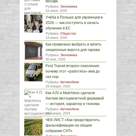
Москве
Рубрика:
Экономика
24 июня, 2026
Учёба в Польше для украинцев в
2026 — как поступить и начать
обучение в ЕС
Рубрика:
Общество
19 июня, 2026
Как правильно выбрать и купить
секционные ворота для гаража
Рубрика:
Экономика
30 мая, 2026
Ford Transit второго поколения:
почему этот «работяга» жив до
сих пор
Рубрика:
Автомобили
29 января, 2026
Как AJS и Matchless сделали
Англию мотоциклетной державой
— история, характер и техника
Рубрика:
Автомобили
29 января, 2026
ЧЕК-ЛИСТ «Как предотвратить
фальсификации на общем
собрании СНТ»