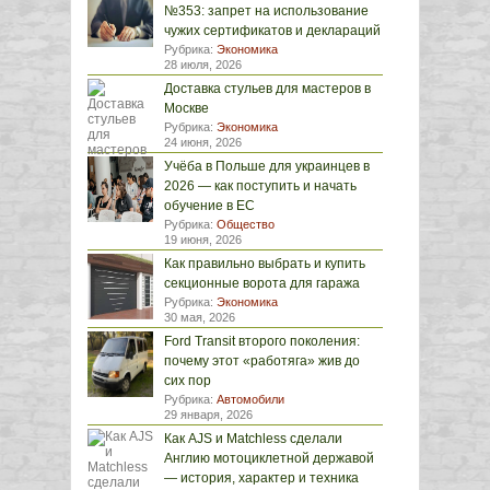
№353: запрет на использование
чужих сертификатов и деклараций
Рубрика:
Экономика
28 июля, 2026
Доставка стульев для мастеров в
Москве
Рубрика:
Экономика
24 июня, 2026
Учёба в Польше для украинцев в
2026 — как поступить и начать
обучение в ЕС
Рубрика:
Общество
19 июня, 2026
Как правильно выбрать и купить
секционные ворота для гаража
Рубрика:
Экономика
30 мая, 2026
Ford Transit второго поколения:
почему этот «работяга» жив до
сих пор
Рубрика:
Автомобили
29 января, 2026
Как AJS и Matchless сделали
Англию мотоциклетной державой
— история, характер и техника