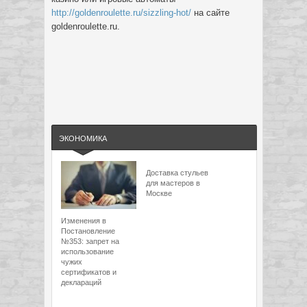
http://goldenroulette.ru/sizzling-hot/
на сайте
goldenroulette.ru.
ЭКОНОМИКА
Доставка стульев
для мастеров в
Москве
Изменения в
Постановление
№353: запрет на
использование
чужих
сертификатов и
деклараций