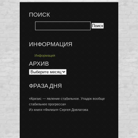
ПОИСК
ИНФОРМАЦИЯ
Информация
АРХИВ
ФРАЗА ДНЯ
«Кризис — явление стабильное. Упадок вообще
стабильнее прогресса»
Из книги «Филиал» Сергея Довлатова