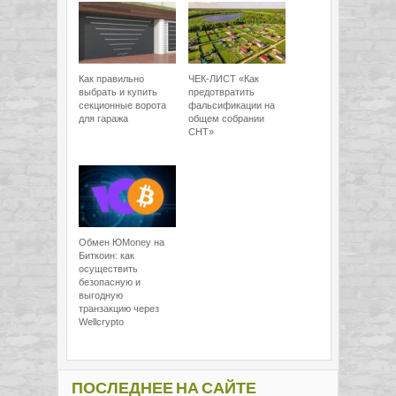
Как правильно
ЧЕК-ЛИСТ «Как
выбрать и купить
предотвратить
секционные ворота
фальсификации на
для гаража
общем собрании
СНТ»
Обмен ЮMoney на
Биткоин: как
осуществить
безопасную и
выгодную
транзакцию через
Wellcrypto
ПОСЛЕДНЕЕ НА САЙТЕ