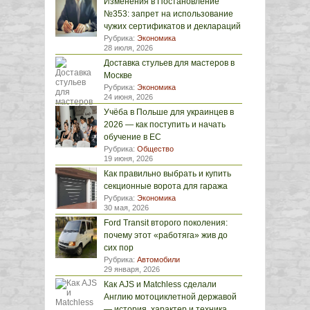
Изменения в Постановление
№353: запрет на использование
чужих сертификатов и деклараций
Рубрика:
Экономика
28 июля, 2026
Доставка стульев для мастеров в
Москве
Рубрика:
Экономика
24 июня, 2026
Учёба в Польше для украинцев в
2026 — как поступить и начать
обучение в ЕС
Рубрика:
Общество
19 июня, 2026
Как правильно выбрать и купить
секционные ворота для гаража
Рубрика:
Экономика
30 мая, 2026
Ford Transit второго поколения:
почему этот «работяга» жив до
сих пор
Рубрика:
Автомобили
29 января, 2026
Как AJS и Matchless сделали
Англию мотоциклетной державой
— история, характер и техника