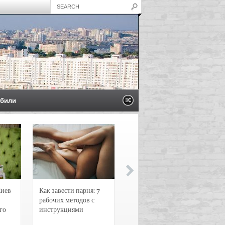
били
Киев
Как завести парня: 7
Новости и
рабочих методов с
чрезвычайные
го
инструкциями
происшествия в
Воронеже