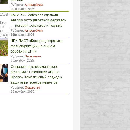
Рубрика:
Автомобили
29 января, 2026
Как AJS и Matchless сделали
Англию мотоциклетной державой
— история, характер и техника
Рубрика:
Автомобили
29 января, 2026
ЧЕК-ЛИСТ «Как предотвратить
фальсификации на общем
собрании СНТ»
Рубрика:
Экономика
8 декабря, 2025
Современные юридические
решения от компании «Ваше
Право»: комплексный подход к
защите интересов клиентов
Рубрика:
Общество
13 ноября, 2025