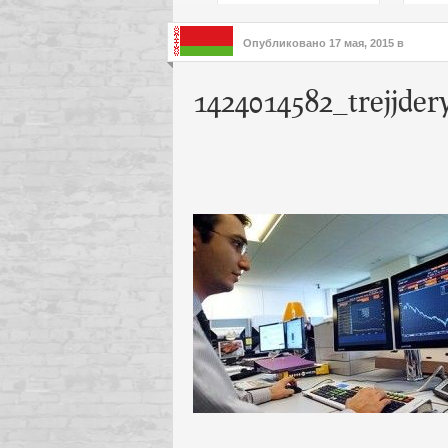
подх
инте
Опубликовано
17 мая, 2015
в
1424014582_trejjder