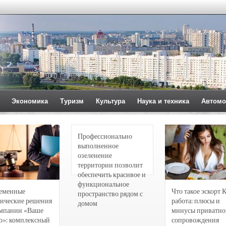
Экономика
Туризм
Культура
Наука и техника
Автомо
Профессионально
выполненное
озеленение
территории позволит
обеспечить красивое и
функциональное
еменные
Что такое эскорт 
пространство рядом с
ические решения
работа: плюсы и
домом
омпании «Ваше
минусы приватно
о»: комплексный
сопровождения