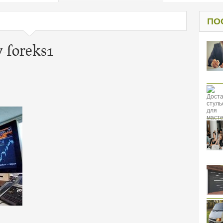
од к защите
ресов клиентов
ПО
y-foreks1