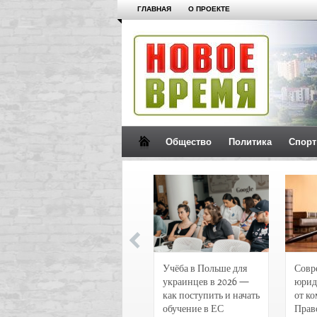
ГЛАВНАЯ
О ПРОЕКТЕ
Общество
Политика
Спорт
Новости и
Учёба в Польше для
Совр
чрезвычайные
украинцев в 2026 —
юрид
происшествия в
как поступить и начать
от к
Воронеже
обучение в ЕС
Прав