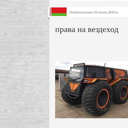
подх
инте
Опубликовано
23 июля, 2024
в
права на вездеход