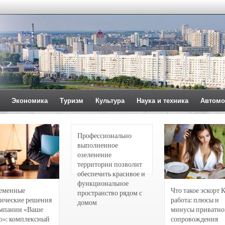
Экономика
Туризм
Культура
Наука и техника
Автомо
Профессионально
выполненное
озеленение
территории позволит
обеспечить красивое и
функциональное
еменные
Что такое эскорт 
пространство рядом с
ические решения
работа: плюсы и
домом
омпании «Ваше
минусы приватно
о»: комплексный
сопровождения