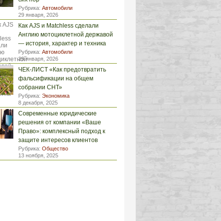
Рубрика:
Автомобили
29 января, 2026
Как AJS и Matchless сделали
Англию мотоциклетной державой
— история, характер и техника
Рубрика:
Автомобили
29 января, 2026
ЧЕК-ЛИСТ «Как предотвратить
фальсификации на общем
собрании СНТ»
Рубрика:
Экономика
8 декабря, 2025
Современные юридические
решения от компании «Ваше
Право»: комплексный подход к
защите интересов клиентов
Рубрика:
Общество
13 ноября, 2025