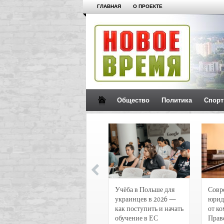
ГЛАВНАЯ
О ПРОЕКТЕ
Общество
Политика
Спорт
Новости и
Учёба в Польше для
Совр
чрезвычайные
украинцев в 2026 —
юрид
происшествия в
как поступить и начать
от к
Воронеже
обучение в ЕС
Прав