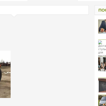
од к защите
ресов клиентов
ПО