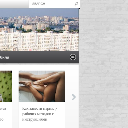
били
Киев
Как завести парня: 7
Новости и
рабочих методов с
чрезвычайные
го
инструкциями
происшествия в
Воронеже