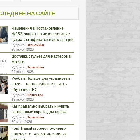
СЛЕДНЕЕ НА САЙТЕ
Изменения в Постановление
№353: запрет на использование
чужих сертификатов и деклараций
Рубрика:
Экономика
28 июля, 2026
Доставка стульев для мастеров в
Москве
Рубрика:
Экономика
24 июня, 2026
Учёба в Польше для украинцев в
2026 — как поступить и начать
обучение в ЕС
Рубрика:
Общество
19 июня, 2026
Как правильно выбрать и купить
секционные ворота для гаража
Рубрика:
Экономика
30 мая, 2026
Ford Transit второго поколения:
почему этот «работяга» жив до
сих пор