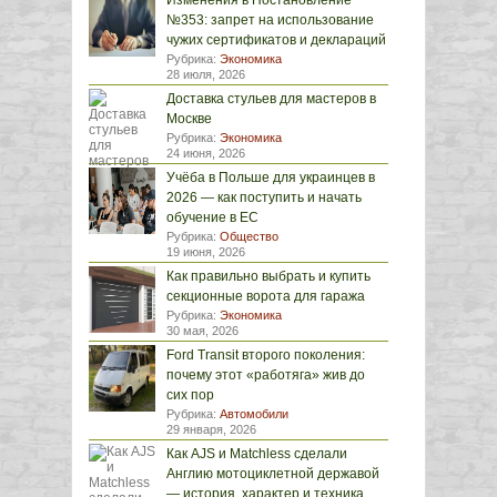
Изменения в Постановление
№353: запрет на использование
чужих сертификатов и деклараций
Рубрика:
Экономика
28 июля, 2026
Доставка стульев для мастеров в
Москве
Рубрика:
Экономика
24 июня, 2026
Учёба в Польше для украинцев в
2026 — как поступить и начать
обучение в ЕС
Рубрика:
Общество
19 июня, 2026
Как правильно выбрать и купить
секционные ворота для гаража
Рубрика:
Экономика
30 мая, 2026
Ford Transit второго поколения:
почему этот «работяга» жив до
сих пор
Рубрика:
Автомобили
29 января, 2026
Как AJS и Matchless сделали
Англию мотоциклетной державой
— история, характер и техника