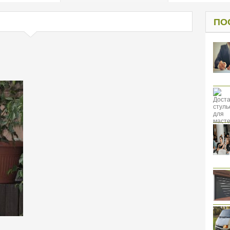
од к защите
ресов клиентов
ПО