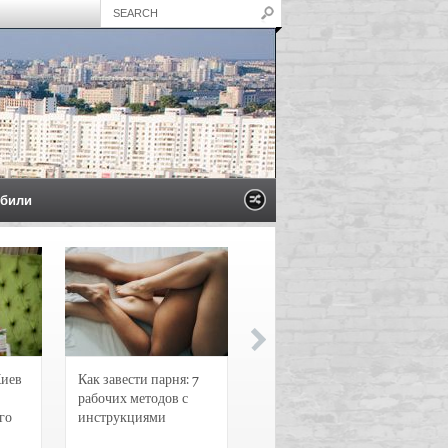
били
Киев
Как завести парня: 7
Новости и
рабочих методов с
чрезвычайные
го
инструкциями
происшествия в
Воронеже