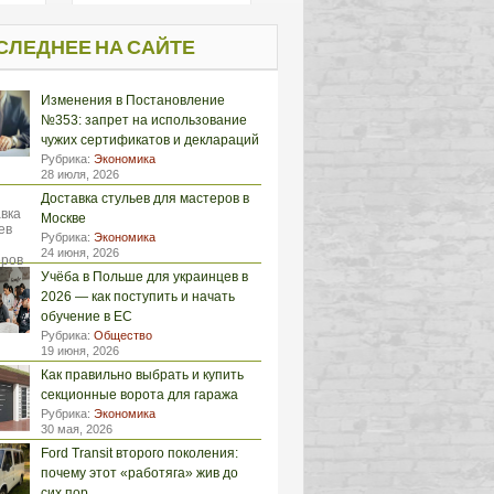
СЛЕДНЕЕ НА САЙТЕ
Изменения в Постановление
№353: запрет на использование
чужих сертификатов и деклараций
Рубрика:
Экономика
28 июля, 2026
Доставка стульев для мастеров в
Москве
Рубрика:
Экономика
24 июня, 2026
Учёба в Польше для украинцев в
2026 — как поступить и начать
обучение в ЕС
Рубрика:
Общество
19 июня, 2026
Как правильно выбрать и купить
секционные ворота для гаража
Рубрика:
Экономика
30 мая, 2026
Ford Transit второго поколения:
почему этот «работяга» жив до
сих пор