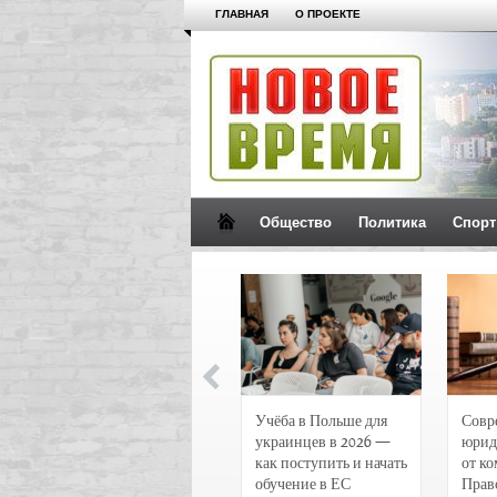
ГЛАВНАЯ
О ПРОЕКТЕ
Общество
Политика
Спорт
Новости и
Учёба в Польше для
Совр
чрезвычайные
украинцев в 2026 —
юрид
происшествия в
как поступить и начать
от к
Воронеже
обучение в ЕС
Прав