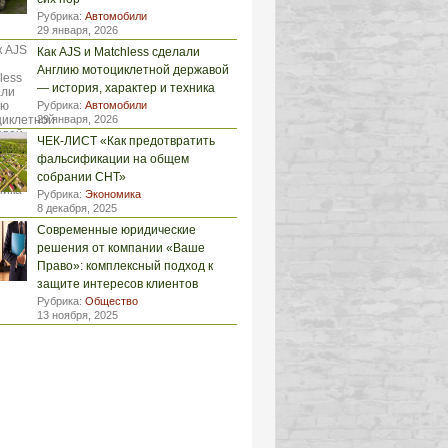
Рубрика:
Автомобили
29 января, 2026
Как AJS и Matchless сделали
Англию мотоциклетной державой
— история, характер и техника
Рубрика:
Автомобили
29 января, 2026
ЧЕК-ЛИСТ «Как предотвратить
фальсификации на общем
собрании СНТ»
Рубрика:
Экономика
8 декабря, 2025
Современные юридические
решения от компании «Ваше
Право»: комплексный подход к
защите интересов клиентов
Рубрика:
Общество
13 ноября, 2025