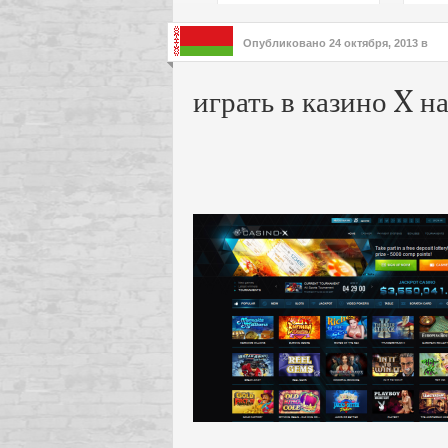
подх
инте
Опубликовано
24 октября, 2013
в
играть в казино X н