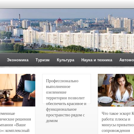
Экономика
Туризм
Культура
Наука и техника
Автомо
Профессионально
выполненное
озеленение
территории позволит
обеспечить красивое и
функциональное
еменные
Что такое эскорт 
пространство рядом с
ические решения
работа: плюсы и
домом
омпании «Ваше
минусы приватно
о»: комплексный
сопровождения