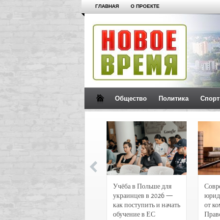
ГЛАВНАЯ
О ПРОЕКТЕ
Общество
Политика
Спорт
Новости и
Учёба в Польше для
Совр
чрезвычайные
украинцев в 2026 —
юрид
происшествия в
как поступить и начать
от к
Воронеже
обучение в ЕС
Прав