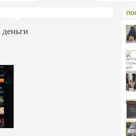
од к защите
ресов клиентов
ПО
а деньги