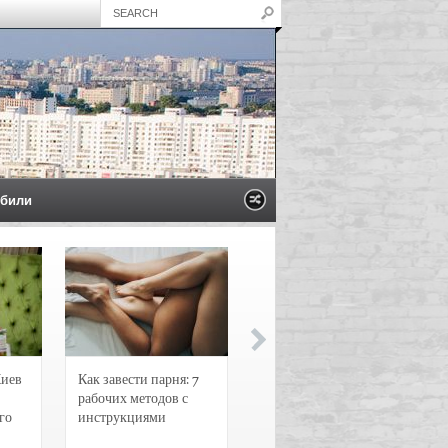
били
Киев
Как завести парня: 7
Новости и
рабочих методов с
чрезвычайные
го
инструкциями
происшествия в
Воронеже