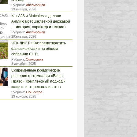
Рубрика:
Автомобили
29 января, 2026
Как AJS и Matchless сделали
Англию мотоциклетной державой
— история, характер и техника
Рубрика:
Автомобили
29 января, 2026
ЧЕК-ЛИСТ «Как предотвратить
фальсификации на общем
собрании СНТ»
Рубрика:
Экономика
8 декабря, 2025
Современные юридические
решения от компании «Ваше
Право»: комплексный подход к
защите интересов клиентов
Рубрика:
Общество
13 ноября, 2025