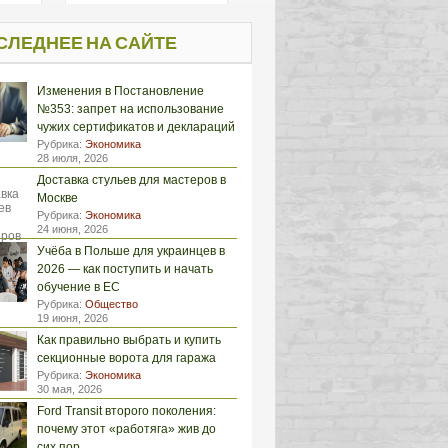
СЛЕДНЕЕ НА САЙТЕ
Изменения в Постановление
№353: запрет на использование
чужих сертификатов и деклараций
Рубрика:
Экономика
28 июля, 2026
Доставка стульев для мастеров в
Москве
Рубрика:
Экономика
24 июня, 2026
Учёба в Польше для украинцев в
2026 — как поступить и начать
обучение в ЕС
Рубрика:
Общество
19 июня, 2026
Как правильно выбрать и купить
секционные ворота для гаража
Рубрика:
Экономика
30 мая, 2026
Ford Transit второго поколения:
почему этот «работяга» жив до
сих пор