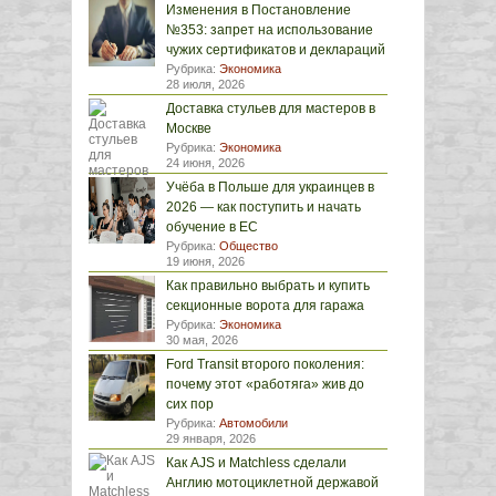
Изменения в Постановление
№353: запрет на использование
чужих сертификатов и деклараций
Рубрика:
Экономика
28 июля, 2026
Доставка стульев для мастеров в
Москве
Рубрика:
Экономика
24 июня, 2026
Учёба в Польше для украинцев в
2026 — как поступить и начать
обучение в ЕС
Рубрика:
Общество
19 июня, 2026
Как правильно выбрать и купить
секционные ворота для гаража
Рубрика:
Экономика
30 мая, 2026
Ford Transit второго поколения:
почему этот «работяга» жив до
сих пор
Рубрика:
Автомобили
29 января, 2026
Как AJS и Matchless сделали
Англию мотоциклетной державой