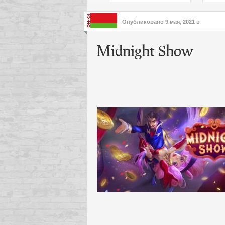
подх
инте
Опубликовано
9 мая, 2021
в
Midnight Show