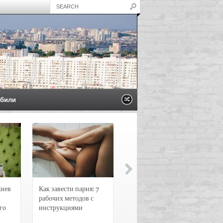
били
Киев
Как завести парня: 7
Новости и
рабочих методов с
чрезвычайные
го
инструкциями
происшествия в
Воронеже