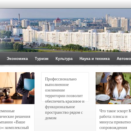
Экономика
Туризм
Культура
Наука и техника
Автомо
Профессионально
выполненное
озеленение
территории позволит
обеспечить красивое и
функциональное
еменные
Что такое эскорт 
пространство рядом с
ические решения
работа: плюсы и
домом
омпании «Ваше
минусы приватно
о»: комплексный
сопровождения