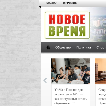
ГЛАВНАЯ
О ПРОЕКТЕ
Общество
Политика
Спорт
Новости и
Учёба в Польше для
Совр
чрезвычайные
украинцев в 2026 —
юрид
происшествия в
как поступить и начать
от к
Воронеже
обучение в ЕС
Прав