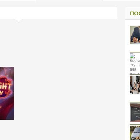
од к защите
ресов клиентов
ПО