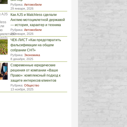
Рубрика:
Автомобили
29 января, 2026
Как AJS и Matchless сделали
Англию мотоциклетной державой
— история, характер и техника
Рубрика:
Автомобили
29 января, 2026
ЧЕК-ЛИСТ «Как предотвратить
фальсификации на общем
собрании СНТ»
Рубрика:
Экономика
8 декабря, 2025
Современные юридические
решения от компании «Ваше
Право»: комплексный подход к
защите интересов клиентов
Рубрика:
Общество
13 ноября, 2025