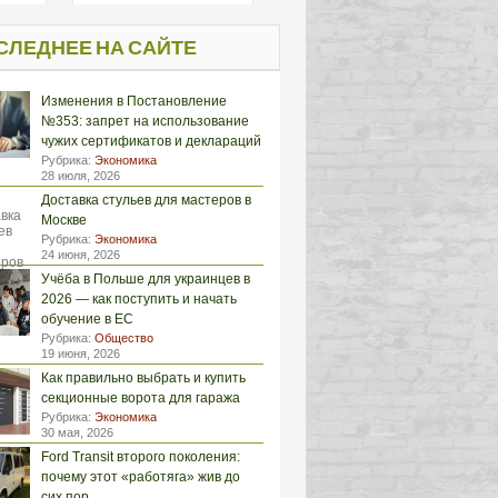
СЛЕДНЕЕ НА САЙТЕ
Изменения в Постановление
№353: запрет на использование
чужих сертификатов и деклараций
Рубрика:
Экономика
28 июля, 2026
Доставка стульев для мастеров в
Москве
Рубрика:
Экономика
24 июня, 2026
Учёба в Польше для украинцев в
2026 — как поступить и начать
обучение в ЕС
Рубрика:
Общество
19 июня, 2026
Как правильно выбрать и купить
секционные ворота для гаража
Рубрика:
Экономика
30 мая, 2026
Ford Transit второго поколения:
почему этот «работяга» жив до
сих пор