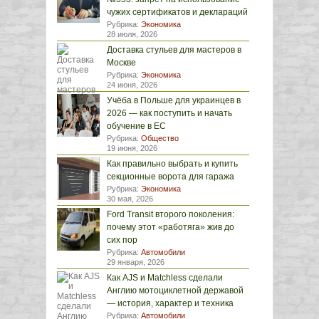
чужих сертификатов и деклараций
Рубрика:
Экономика
28 июля, 2026
Доставка стульев для мастеров в
Москве
Рубрика:
Экономика
24 июня, 2026
Учёба в Польше для украинцев в
2026 — как поступить и начать
обучение в ЕС
Рубрика:
Общество
19 июня, 2026
Как правильно выбрать и купить
секционные ворота для гаража
Рубрика:
Экономика
30 мая, 2026
Ford Transit второго поколения:
почему этот «работяга» жив до
сих пор
Рубрика:
Автомобили
29 января, 2026
Как AJS и Matchless сделали
Англию мотоциклетной державой
— история, характер и техника
Рубрика:
Автомобили