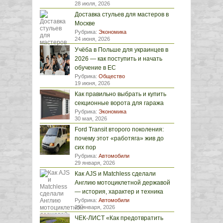
28 июля, 2026
Доставка стульев для мастеров в
Москве
Рубрика:
Экономика
24 июня, 2026
Учёба в Польше для украинцев в
2026 — как поступить и начать
обучение в ЕС
Рубрика:
Общество
19 июня, 2026
Как правильно выбрать и купить
секционные ворота для гаража
Рубрика:
Экономика
30 мая, 2026
Ford Transit второго поколения:
почему этот «работяга» жив до
сих пор
Рубрика:
Автомобили
29 января, 2026
Как AJS и Matchless сделали
Англию мотоциклетной державой
— история, характер и техника
Рубрика:
Автомобили
29 января, 2026
ЧЕК-ЛИСТ «Как предотвратить