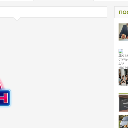
од к защите
ресов клиентов
ПО