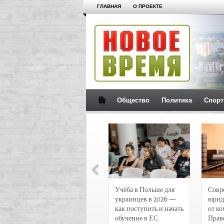
ГЛАВНАЯ
О ПРОЕКТЕ
Общество
Политика
Спорт
Новости и
Учёба в Польше для
Совр
чрезвычайные
украинцев в 2026 —
юрид
происшествия в
как поступить и начать
от к
Воронеже
обучение в ЕС
Прав