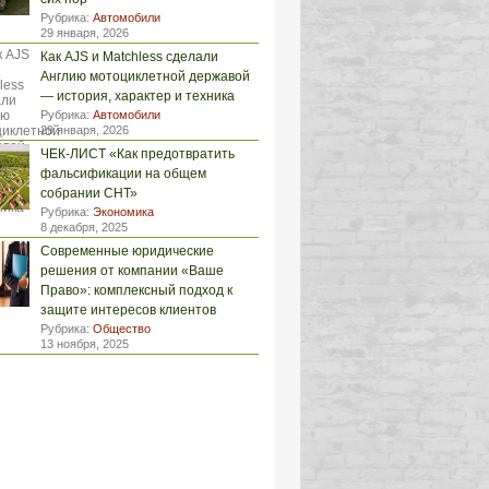
Рубрика:
Автомобили
29 января, 2026
Как AJS и Matchless сделали
Англию мотоциклетной державой
— история, характер и техника
Рубрика:
Автомобили
29 января, 2026
ЧЕК-ЛИСТ «Как предотвратить
фальсификации на общем
собрании СНТ»
Рубрика:
Экономика
8 декабря, 2025
Современные юридические
решения от компании «Ваше
Право»: комплексный подход к
защите интересов клиентов
Рубрика:
Общество
13 ноября, 2025