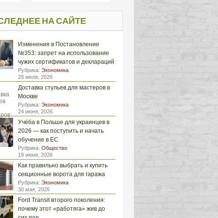
СЛЕДНЕЕ НА САЙТЕ
Изменения в Постановление
№353: запрет на использование
чужих сертификатов и деклараций
Рубрика:
Экономика
28 июля, 2026
Доставка стульев для мастеров в
Москве
Рубрика:
Экономика
24 июня, 2026
Учёба в Польше для украинцев в
2026 — как поступить и начать
обучение в ЕС
Рубрика:
Общество
19 июня, 2026
Как правильно выбрать и купить
секционные ворота для гаража
Рубрика:
Экономика
30 мая, 2026
Ford Transit второго поколения:
почему этот «работяга» жив до
сих пор