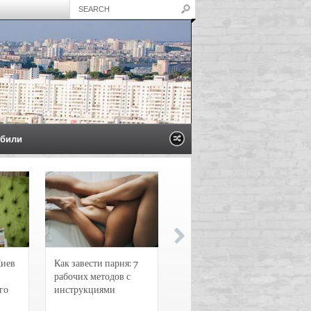
били
Киев
Как завести парня: 7
Новости и
рабочих методов с
чрезвычайные
го
инструкциями
происшествия в
Воронеже