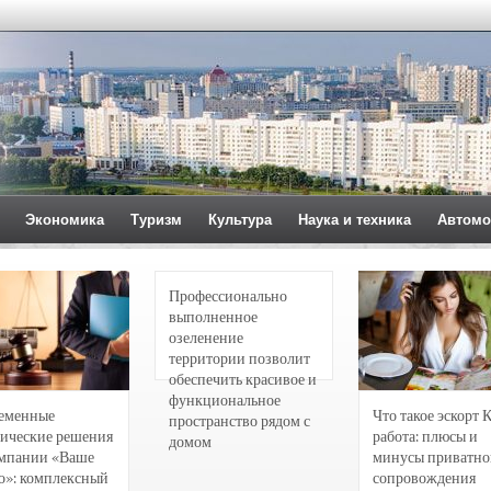
Экономика
Туризм
Культура
Наука и техника
Автомо
Профессионально
выполненное
озеленение
территории позволит
обеспечить красивое и
функциональное
еменные
Что такое эскорт 
пространство рядом с
ические решения
работа: плюсы и
домом
омпании «Ваше
минусы приватно
о»: комплексный
сопровождения