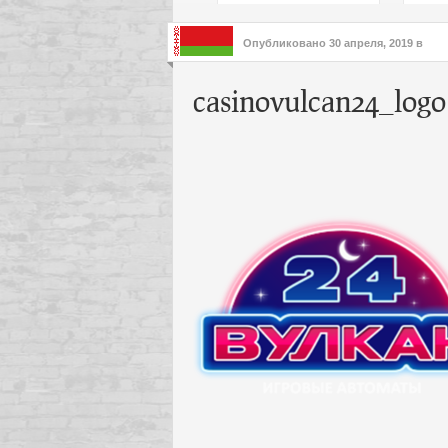
подх
инте
Опубликовано
30 апреля, 2019
в
casinovulcan24_logo