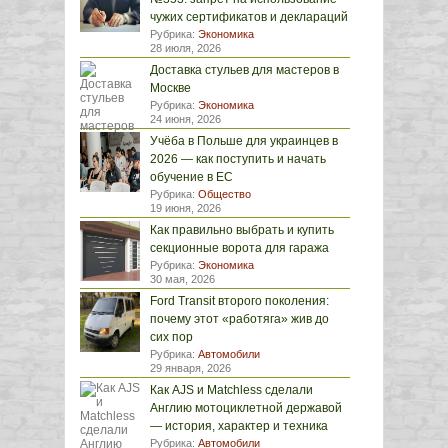
чужих сертификатов и деклараций
Рубрика:
Экономика
28 июля, 2026
Доставка стульев для мастеров в
Москве
Рубрика:
Экономика
24 июня, 2026
Учёба в Польше для украинцев в
2026 — как поступить и начать
обучение в ЕС
Рубрика:
Общество
19 июня, 2026
Как правильно выбрать и купить
секционные ворота для гаража
Рубрика:
Экономика
30 мая, 2026
Ford Transit второго поколения:
почему этот «работяга» жив до
сих пор
Рубрика:
Автомобили
29 января, 2026
Как AJS и Matchless сделали
Англию мотоциклетной державой
— история, характер и техника
Рубрика:
Автомобили