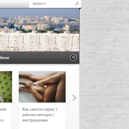
били
Киев
Как завести парня: 7
Новости и
рабочих методов с
чрезвычайные
го
инструкциями
происшествия в
Воронеже