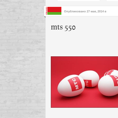
подх
инте
Опубликовано
27 мая, 2014
в
mts 550