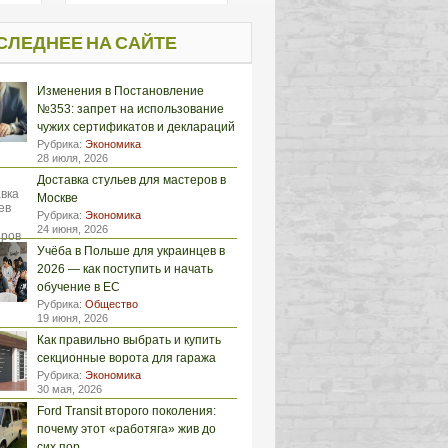
СЛЕДНЕЕ НА САЙТЕ
Изменения в Постановление
№353: запрет на использование
чужих сертификатов и деклараций
Рубрика:
Экономика
28 июля, 2026
Доставка стульев для мастеров в
Москве
Рубрика:
Экономика
24 июня, 2026
Учёба в Польше для украинцев в
2026 — как поступить и начать
обучение в ЕС
Рубрика:
Общество
19 июня, 2026
Как правильно выбрать и купить
секционные ворота для гаража
Рубрика:
Экономика
30 мая, 2026
Ford Transit второго поколения:
почему этот «работяга» жив до
сих пор