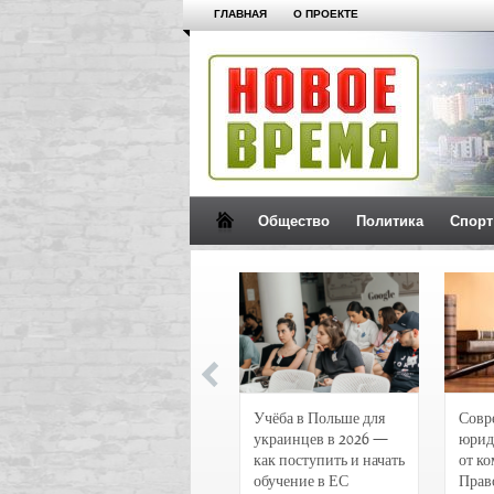
ГЛАВНАЯ
О ПРОЕКТЕ
Общество
Политика
Спорт
Новости и
Учёба в Польше для
Совр
чрезвычайные
украинцев в 2026 —
юрид
происшествия в
как поступить и начать
от к
Воронеже
обучение в ЕС
Прав