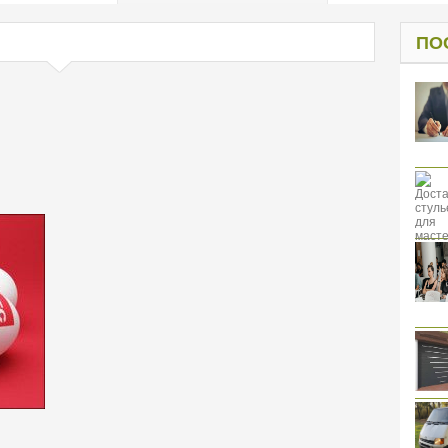
од к защите
ресов клиентов
ПО