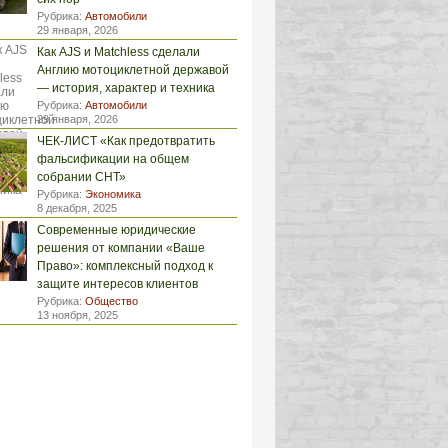
Рубрика:
Автомобили
29 января, 2026
Как AJS и Matchless сделали
Англию мотоциклетной державой
— история, характер и техника
Рубрика:
Автомобили
29 января, 2026
ЧЕК-ЛИСТ «Как предотвратить
фальсификации на общем
собрании СНТ»
Рубрика:
Экономика
8 декабря, 2025
Современные юридические
решения от компании «Ваше
Право»: комплексный подход к
защите интересов клиентов
Рубрика:
Общество
13 ноября, 2025