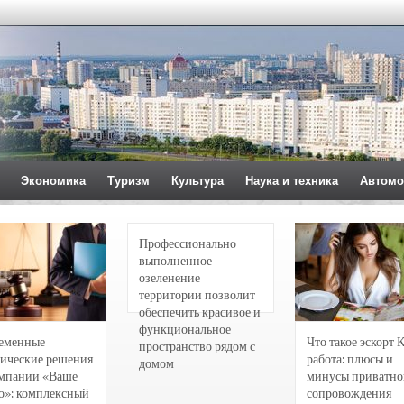
Экономика
Туризм
Культура
Наука и техника
Автомо
Профессионально
выполненное
озеленение
территории позволит
обеспечить красивое и
функциональное
еменные
Что такое эскорт 
пространство рядом с
ические решения
работа: плюсы и
домом
омпании «Ваше
минусы приватно
о»: комплексный
сопровождения