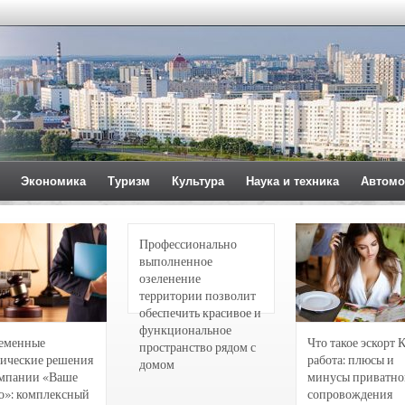
Экономика
Туризм
Культура
Наука и техника
Автомо
Профессионально
выполненное
озеленение
территории позволит
обеспечить красивое и
функциональное
еменные
Что такое эскорт 
пространство рядом с
ические решения
работа: плюсы и
домом
омпании «Ваше
минусы приватно
о»: комплексный
сопровождения