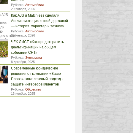
Рубрика:
Автомобили
29 января, 2026
Как AJS и Matchless сделали
Англию мотоциклетной державой
— история, характер и техника
Рубрика:
Автомобили
29 января, 2026
ЧЕК-ЛИСТ «Как предотвратить
фальсификации на общем
собрании СНТ»
Рубрика:
Экономика
8 декабря, 2025
Современные юридические
решения от компании «Ваше
Право»: комплексный подход к
защите интересов клиентов
Рубрика:
Общество
13 ноября, 2025