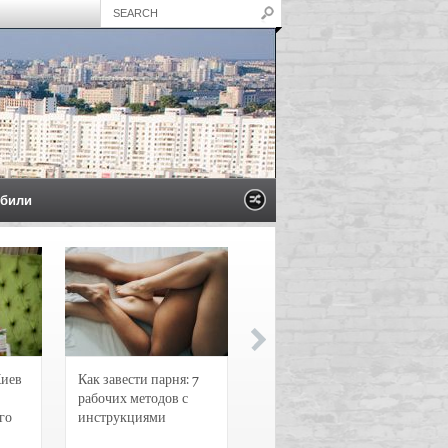
били
Киев
Как завести парня: 7
Новости и
рабочих методов с
чрезвычайные
го
инструкциями
происшествия в
Воронеже