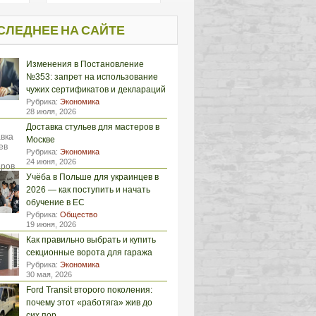
СЛЕДНЕЕ НА САЙТЕ
Изменения в Постановление
№353: запрет на использование
чужих сертификатов и деклараций
Рубрика:
Экономика
28 июля, 2026
Доставка стульев для мастеров в
Москве
Рубрика:
Экономика
24 июня, 2026
Учёба в Польше для украинцев в
2026 — как поступить и начать
обучение в ЕС
Рубрика:
Общество
19 июня, 2026
Как правильно выбрать и купить
секционные ворота для гаража
Рубрика:
Экономика
30 мая, 2026
Ford Transit второго поколения:
почему этот «работяга» жив до
сих пор