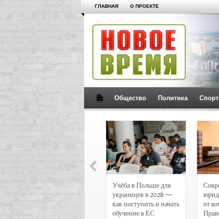
ГЛАВНАЯ
О ПРОЕКТЕ
Общество
Политика
Спорт
Новости и
Учёба в Польше для
Совр
чрезвычайные
украинцев в 2026 —
юрид
происшествия в
как поступить и начать
от к
Воронеже
обучение в ЕС
Прав