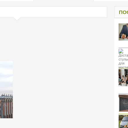
од к защите
ресов клиентов
ПО