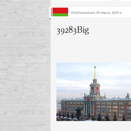
подх
инте
Опубликовано
26 марта, 2014
в
39283Big